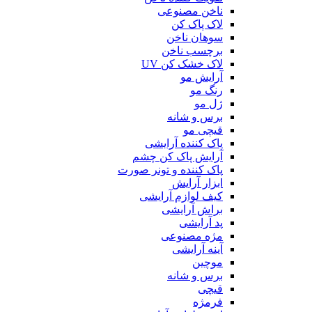
ناخن مصنوعی
لاک پاک کن
سوهان ناخن
برچسب ناخن
لاک خشک کن UV
آرایش مو
رنگ مو
ژل مو
برس و شانه
قیچی مو
پاک کننده آرایشی
آرایش پاک کن چشم
پاک کننده و تونر صورت
ابزار آرایش
کیف لوازم آرایشی
براش آرایشی
پد آرایشی
مژه مصنوعی
آینه آرایشی
موچین
برس و شانه
قیچی
فرمژه