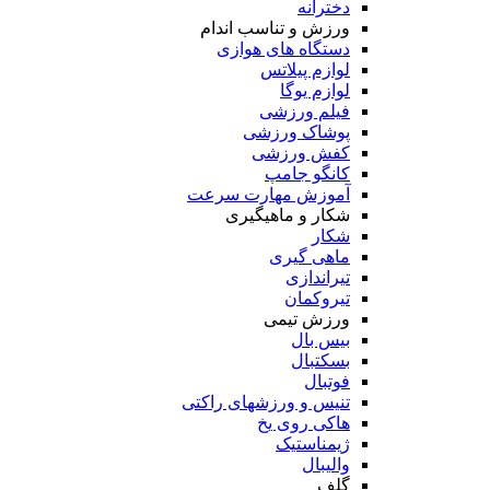
دخترانه
ورزش و تناسب اندام
دستگاه های هوازی
لوازم پیلاتس
لوازم یوگا
فیلم ورزشی
پوشاک ورزشی
کفش ورزشی
کانگو جامپ
آموزش مهارت سرعت
شکار و ماهیگیری
شکار
ماهی گیری
تیراندازی
تیروکمان
ورزش تیمی
بیس بال
بسکتبال
فوتبال
تنیس و ورزشهای راکتی
هاکی روی یخ
ژیمناستیک
والیبال
گلف