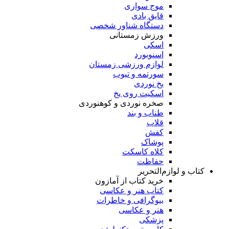
موج سواری
قایق بادی
دستگاه شناور شخصی
ورزش زمستانی
اسکی
اسنوبورد
لوازم ورزشی زمستان
سورتمه و تیوب
یخ نوردی
اسکیت روی یخ
صخره نوردی و کوهنوردی
طناب و بند
قلاب
کفش
پوشاک
کلاه کاسکت
حفاظت
کتاب و لوازم‌التحریر
خرید کتاب از آمازون
کتاب هنر و عکاسی
بیوگرافی و خاطرات
هنر و عکاسی
پزشکی