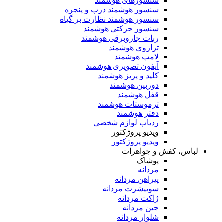
سنسورهای هوشمند
سنسور هوشمند درب و پنجره
سنسور هوشمند نظارت بر گیاه
سنسور حرکتی هوشمند
ربات جاروبرقی هوشمند
ترازوی هوشمند
لامپ هوشمند
آیفون تصویری هوشمند
کلید و پریز هوشمند
دوربین هوشمند
قفل هوشمند
ترموستات هوشمند
دفتر هوشمند
ردیاب لوازم شخصی
ویدیو پروژکتور
ویدیو پروژکتور
لباس، کفش و جواهرات
پوشاک
مردانه
پیراهن مردانه
سوییشرت مردانه
ژاکت مردانه
جین مردانه
شلوار مردانه