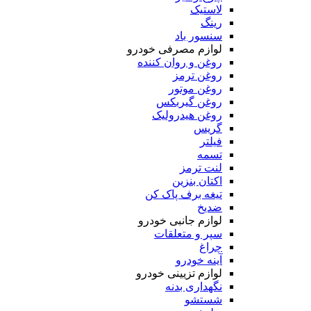
لاستیک
رینگ
سنسور باد
لوازم مصرفی خودرو
روغن و روان کننده
روغن ترمز
روغن موتور
روغن گیربکس
روغن هیدرولیک
گریس
فیلتر
تسمه
لنت ترمز
اکتان بنزین
تیغه برف پاک کن
ضدیخ
لوازم جانبی خودرو
سپر و متعلقات
چراغ
آینه خودرو
لوازم تزیینی خودرو
نگهداری بدنه
شستشو