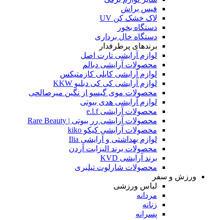
فیس براش
لاک خشک کن UV
دستگاه بخور
دستگاه خال برداری
برندهای پرطرفدار
لوازم آرایشی تارت اصل
محصولات آرایشی دبالم
لوازم آرایشی کایلی کازمتیکس
لوازم آرایشی کی کی دبلیو KKW
محصولات موی گیسو از نگین میرصالحی
لوازم آرایشی هدی بیوتی
محصولات آرایشی e.l.f
محصولات آرایشی رر بیوتی | Rare Beauty
محصولات آرایشی کیکو kiko
لوازم بهداشتی و آرایشی Ilia
محصولات برند الیزابت آردن
برند آرایشی KVD
محصولات شارلوت تیلبری
ورزش و سفر
لباس ورزشی
مردانه
زنانه
پسرانه