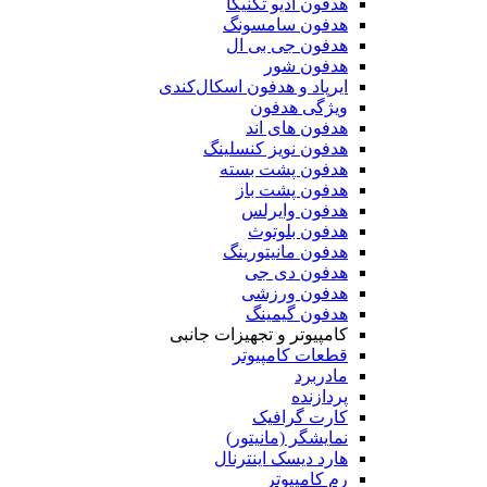
هدفون آدیو تکنیکا
هدفون سامسونگ
هدفون جی بی ال
هدفون شور
ایرپاد و هدفون اسکال‌کندی
ویژگی هدفون
هدفون های اند
هدفون نویز کنسلینگ
هدفون پشت بسته
هدفون پشت باز
هدفون وایرلس
هدفون بلوتوث
هدفون مانیتورینگ
هدفون دی جی
هدفون ورزشی
هدفون گیمینگ
کامپیوتر و تجهیزات جانبی
قطعات کامپیوتر
مادربرد
پردازنده
کارت گرافیک
نمایشگر (مانیتور)
هارد دیسک اینترنال
رم کامپیوتر