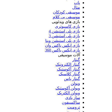
پاپ
متال
موسیقی کودکان
موسیقی بی کلام
بازی های ویدئویی
بازی کامپیوتری
بازی پلی استیشن 4
بازی پلی استیشن 3
بازی پلی استیشن ویتا
بازی ایکس باکس وان
بازی ایکس باکس 360
آلات موسیقی
گیتار
گیتار الکترونیک
گیتار آکوستیک
گیتار کلاسیک
گیتار باس
ویولن
ویولن آکوستیک
ویولن الکتریک
ساز بادی
ساکسیفون
ترومپت
ترومبون