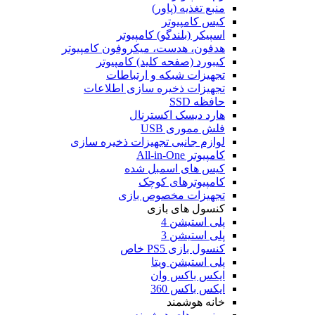
منبع تغذیه (پاور)
کیس کامپیوتر
اسپیکر (بلندگو) کامپیوتر
هدفون، هدست، میکروفون کامپیوتر
کیبورد (صفحه کلید) کامپیوتر
تجهیزات شبکه و ارتباطات
تجهیزات ذخیره سازی اطلاعات
حافظه SSD
هارد دیسک اکسترنال
فلش مموری USB
لوازم جانبی تجهیزات ذخیره سازی
کامپیوتر All-in-One
کیس های اسمبل شده
کامپیوترهای کوچک
تجهیزات مخصوص بازی
کنسول های بازی
پلی استیشن 4
پلی استیشن 3
کنسول بازی PS5 خاص
پلی استیشن ویتا
ایکس باکس وان
ایکس باکس 360
خانه هوشمند