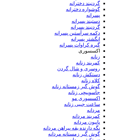
گردنبند دخترانه
گوشواره دخترانه
پسرانه
دستبند پسرانه
گردنبند پسرانه
دکمه سرآستین پسرانه
انگشتر پسرانه
گیره کراوات پسرانه
اکسسوری
زنانه
کمربند زنانه
روسری و شال گردن
دستکش زنانه
کلاه زنانه
گوش گیر زمستانه زنانه
جاسوییچی زنانه
اکسسوری مو
ساعت جیبی زنانه
مردانه
کمربند مردانه
پاپیون مردانه
نگه دارنده یقه پیراهن مردانه
گوش گیر زمستانه مردانه
دستکش مردانه