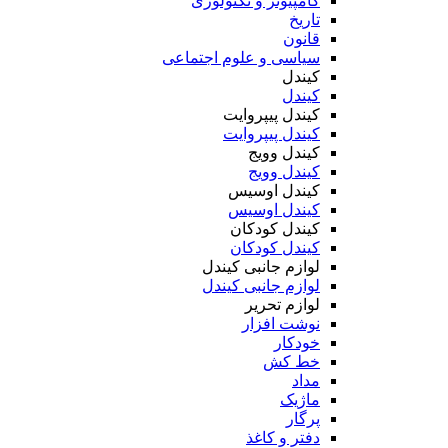
کامپیوتر و تکنولوژی
تاریخ
قانون
سیاسی و علوم اجتماعی
کیندل
کیندل
کیندل پیپروایت
کیندل پیپروایت
کیندل وویج
کیندل وویج
کیندل اوسیس
کیندل اوسیس
کیندل کودکان
کیندل کودکان
لوازم جانبی کیندل
لوازم جانبی کیندل
لوازم تحریر
نوشت افزار
خودکار
خط کش
مداد
ماژیک
پرگار
دفتر و کاغذ