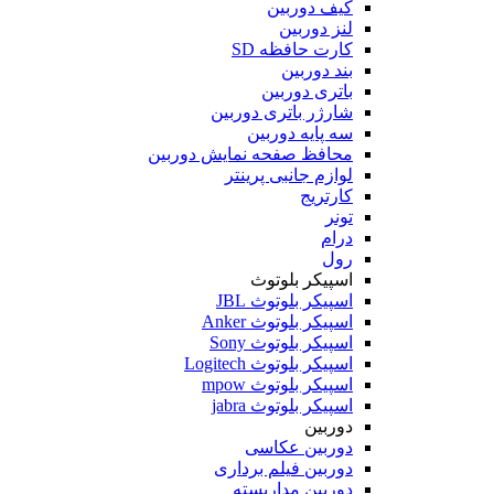
کیف دوربین
لنز دوربین
کارت حافظه SD
بند دوربین
باتری دوربین
شارژر باتری دوربین
سه پایه دوربین
محافظ صفحه نمایش دوربین
لوازم جانبی پرینتر
کارتریج
تونر
درام
رول
اسپیکر بلوتوث
اسپیکر بلوتوث JBL
اسپیکر بلوتوث Anker
اسپیکر بلوتوث Sony
اسپیکر بلوتوث Logitech
اسپیکر بلوتوث mpow
اسپیکر بلوتوث jabra
دوربین
دوربین عکاسی
دوربین فیلم برداری
دوربین مداربسته