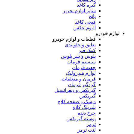
گیره کاغذ
سایر لوازم تحریر
پانچ
قیچی کاغذ
آلبوم عکس
لوازم خودرو
قطعات و لوازم خودرو
تعلیق و جلوبندی
کمک فنر
پلوس و سر پلوس
سیستم فرمان
جعبه فرمان
لوازم هیدرولیک
فرمان و متعلقات
گردگیر فرمان
گیربکس و دیفرانسیل
گیربکس
دیسک و صفحه کلاچ
بلبرینگ کلاچ
چرخ دنده
پوسته گیربکس
ترمز
لنت ترمز