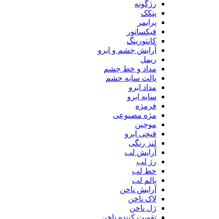
رژگونه
پنکک
پرایمر
فیکساتور
کانتورینگ
آرایش چشم و ابرو
ریمل
مداد و خط چشم
پالت سایه چشم
مداد ابرو
سایه ابرو
فرمژه
مژه مصنوعی
موچین
قیچی ابرو
لنز رنگی
آرایش لب
رژ لب
خط لب
بالم لب
آرایش ناخن
لاک ناخن
ژل ناخن
تقویت کننده ناخن