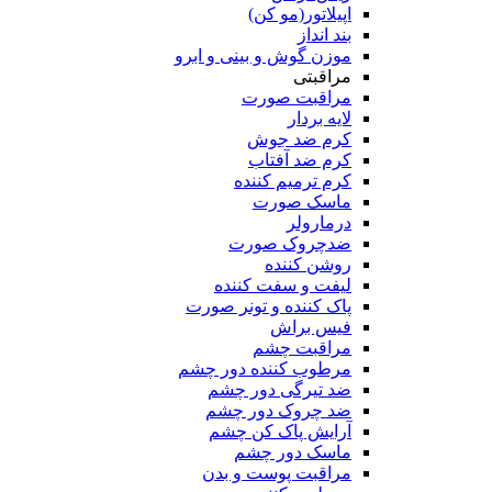
اپیلاتور(مو کن)
بند انداز
موزن گوش و بینی و ابرو
مراقبتی
مراقبت صورت
لایه بردار
کرم ضد جوش
کرم ضد آفتاب
کرم ترمیم کننده
ماسک صورت
درمارولر
ضدچروک صورت
روشن کننده
لیفت و سفت کننده
پاک کننده و تونر صورت
فیس براش
مراقبت چشم
مرطوب کننده دور چشم
ضد تیرگی دور چشم
ضد چروک دور چشم
آرایش پاک کن چشم
ماسک دور چشم
مراقبت پوست و بدن