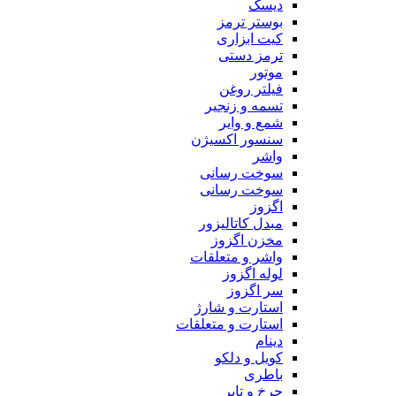
دیسک
بوستر ترمز
کیت ابزاری
ترمز دستی
موتور
فیلتر روغن
تسمه و زنجیر
شمع و وایر
سنسور اکسیژن
واشر
سوخت رسانی
سوخت رسانی
اگزوز
مبدل کاتالیزور
مخزن اگزوز
واشر و متعلقات
لوله اگزوز
سر اگزوز
استارت و شارژ
استارت و متعلقات
دینام
کویل و دلکو
باطری
چرخ و تایر