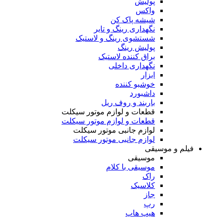
پولیش
واکس
شیشه پاک کن
نگهداری رینگ و تایر
شستشوی رینگ و لاستیک
پولیش رینگ
براق کننده لاستیک
نگهداری داخلی
ابزار
خوشبو کننده
داشبورد
باربند و روف ریل
قطعات و لوازم موتور سیکلت
قطعات و لوازم موتور سیکلت
لوازم جانبی موتور سیکلت
لوازم جانبی موتور سیکلت
فیلم و موسیقی
موسیقی
موسیقی با کلام
راک
کلاسیک
جاز
رپ
هیپ هاپ