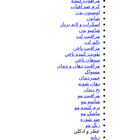
مرطوب کننده
کرم ضد آفتاب
لوسیون بدن
صابون
اسکراب و لایه بردار
شامپو بدن
مراقبت لب
بالم لب
مراقبت ناخن
تقویت کننده ناخن
سوهان ناخن
مراقبت دهان و دندان
مسواک
خمیردندان
دهان شویه
نخ دندان
مراقبت مو
شامپو مو
نرم کننده مو
ماسک مو
ضد شوره
رنگ مو
عطر و ادکلن
زنانه