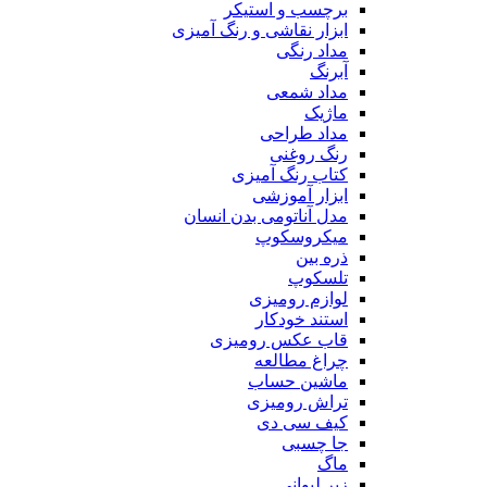
برچسب و استیکر
ابزار نقاشی و رنگ آمیزی
مداد رنگی
آبرنگ
مداد شمعی
ماژیک
مداد طراحی
رنگ روغنی
کتاب رنگ آمیزی
ابزار آموزشی
مدل آناتومی بدن انسان
میکروسکوپ
ذره بین
تلسکوپ
لوازم رومیزی
استند خودکار
قاب عکس رومیزی
چراغ مطالعه
ماشین حساب
تراش رومیزی
کیف سی دی
جا چسبی
ماگ
زیر لیوانی