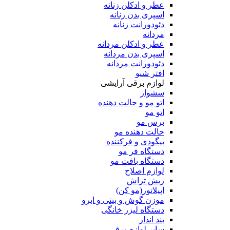
عطر و ادکلن زنانه
اسپری بدن زنانه
دئودورانت زنانه
مردانه
عطر و ادکلن مردانه
اسپری بدن مردانه
دئودورانت مردانه
افتر شیو
لوازم برقی آرایشی
سشوار
اتو مو و حالت دهنده
اتو مو
برس مو
حالت دهنده مو
بیگودی و فرکننده
دستگاه فر مو
دستگاه بافت مو
لوازم اصلاح
ریش تراش
اپیلاتور(مو کن)
موزن گوش و بینی و ابرو
دستگاه لیزر خانگی
بند انداز
سایر لوازم برقی