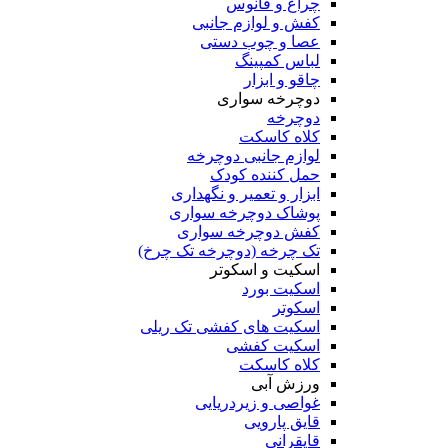
چراغ و فانوس
کفش و لوازم جانبی
عصا و چوب دستی
لباس کمپینگ
چاقو و ابزار
دوچرخه سواری
دوچرخه
کلاه کاسکت
لوازم جانبی دوچرخه
حمل کننده کودک
ابزار و تعمیر و نگهداری
پوشاک دوچرخه سواری
کفش دوچرخه سواری
تک چرخه (دوچرخه تک چرخ)
اسکیت و اسکوتر
اسکیت بورد
اسکوتر
اسکیت های کفشی تک ریلی
اسکیت کفشی
کلاه کاسکت
ورزش آبی
غواصی و زیردریایی
قایق پارویی
قایقرانی