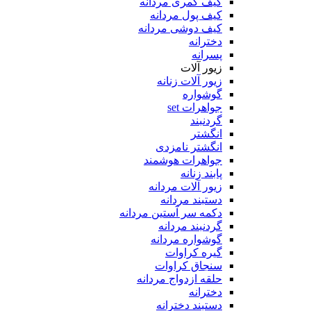
کیف کمری مردانه
کیف پول مردانه
کیف دوشی مردانه
دخترانه
پسرانه
زیور آلات
زیور آلات زنانه
گوشواره
جواهرات set
گردنبند
انگشتر
انگشتر نامزدی
جواهرات هوشمند
پابند زنانه
زیور آلات مردانه
دستبند مردانه
دکمه سر آستین مردانه
گردنبند مردانه
گوشواره مردانه
گیره کراوات
سنجاق کراوات
حلقه ازدواج مردانه
دخترانه
دستبند دخترانه