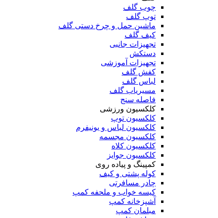
چوب گلف
توپ گلف
ماشین حمل و چرخ دستی گلف
کیف گلف
تجهیزات جانبی
دستکش
تجهیزات آموزشی
کفش گلف
لباس گلف
مسیریاب گلف
فاصله سنج
کلکسیون ورزشی
کلکسیون توپ
کلکسیون لباس و یونیفرم
کلکسیون مجسمه
کلکسیون کلاه
کلکسیون جوایز
کمپینگ و پیاده روی
کوله پشتی و کیف
چادر مسافرتی
کیسه خواب و ملحفه کمپ
آشپزخانه کمپ
مبلمان کمپ