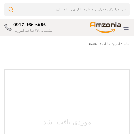
0917 366 6686
پشتیبانی ۲۴ ساعته اموزنیا!
search
خانه
آمازون امارات
موردی یافت نشد