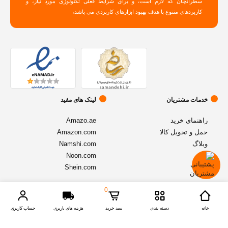
سطرآنچنان که لازم است، و برای شرایط فعلی تکنولوژی مورد نیاز، و
کاربردهای متنوع با هدف بهبود ابزارهای کاربردی می باشد،
خدمات مشتریان
لینک های مفید
راهنمای خرید
Amazo.ae
حمل و تحویل کالا
Amazon.com
وبلاگ
Namshi.com
Noon.com
Shein.com
0
© تمامی حقوق متعلق به فروشگاه آنلاین
اموزنیا
میباشد - نسخه 1.2.1
خانه
دسته بندی
سبد خرید
هزینه های باربری
حساب کاربری