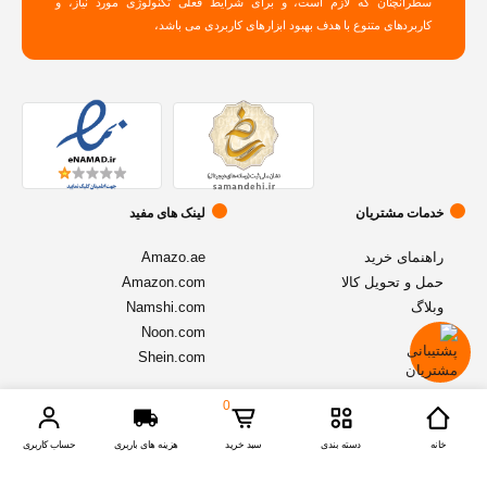
سطرآنچنان که لازم است، و برای شرایط فعلی تکنولوژی مورد نیاز، و
کاربردهای متنوع با هدف بهبود ابزارهای کاربردی می باشد،
خدمات مشتریان
لینک های مفید
راهنمای خرید
Amazo.ae
حمل و تحویل کالا
Amazon.com
وبلاگ
Namshi.com
Noon.com
Shein.com
0
© تمامی حقوق متعلق به فروشگاه آنلاین
اموزنیا
میباشد - نسخه 1.2.1
خانه
دسته بندی
سبد خرید
هزینه های باربری
حساب کاربری