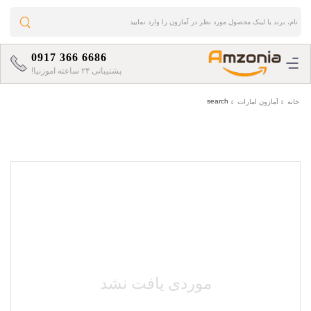
0917 366 6686
پشتیبانی ۲۴ ساعته اموزنیا!
search
خانه
آمازون امارات
موردی یافت نشد