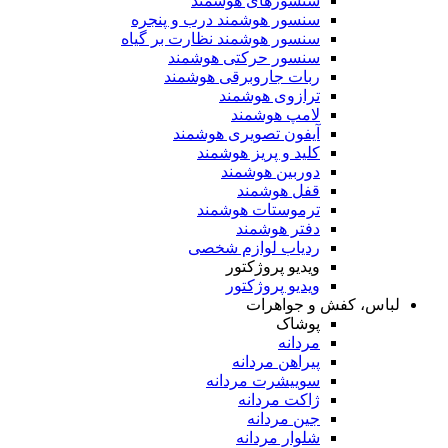
سنسورهای هوشمند
سنسور هوشمند درب و پنجره
سنسور هوشمند نظارت بر گیاه
سنسور حرکتی هوشمند
ربات جاروبرقی هوشمند
ترازوی هوشمند
لامپ هوشمند
آیفون تصویری هوشمند
کلید و پریز هوشمند
دوربین هوشمند
قفل هوشمند
ترموستات هوشمند
دفتر هوشمند
ردیاب لوازم شخصی
ویدیو پروژکتور
ویدیو پروژکتور
لباس، کفش و جواهرات
پوشاک
مردانه
پیراهن مردانه
سوییشرت مردانه
ژاکت مردانه
جین مردانه
شلوار مردانه