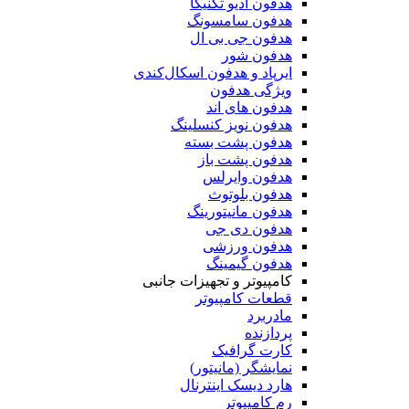
هدفون آدیو تکنیکا
هدفون سامسونگ
هدفون جی بی ال
هدفون شور
ایرپاد و هدفون اسکال‌کندی
ویژگی هدفون
هدفون های اند
هدفون نویز کنسلینگ
هدفون پشت بسته
هدفون پشت باز
هدفون وایرلس
هدفون بلوتوث
هدفون مانیتورینگ
هدفون دی جی
هدفون ورزشی
هدفون گیمینگ
کامپیوتر و تجهیزات جانبی
قطعات کامپیوتر
مادربرد
پردازنده
کارت گرافیک
نمایشگر (مانیتور)
هارد دیسک اینترنال
رم کامپیوتر