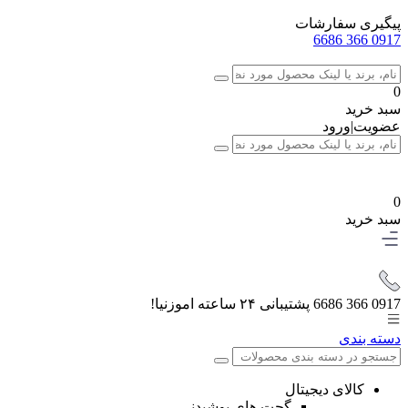
پیگیری سفارشات
0917 366 6686
0
سبد خرید
عضویت
|
ورود
0
سبد خرید
0917 366 6686
پشتیبانی ۲۴ ساعته اموزنیا!
دسته بندی
کالای دیجیتال
گجت های پوشیدنی