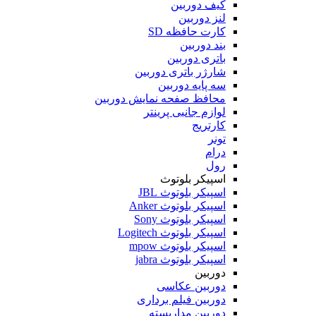
کیف دوربین
لنز دوربین
کارت حافظه SD
بند دوربین
باتری دوربین
شارژر باتری دوربین
سه پایه دوربین
محافظ صفحه نمایش دوربین
لوازم جانبی پرینتر
کارتریج
تونر
درام
رول
اسپیکر بلوتوث
اسپیکر بلوتوث JBL
اسپیکر بلوتوث Anker
اسپیکر بلوتوث Sony
اسپیکر بلوتوث Logitech
اسپیکر بلوتوث mpow
اسپیکر بلوتوث jabra
دوربین
دوربین عکاسی
دوربین فیلم برداری
دوربین مداربسته