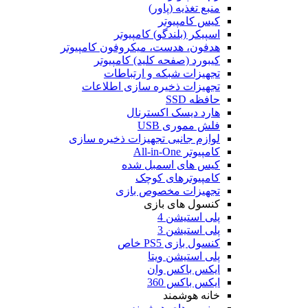
منبع تغذیه (پاور)
کیس کامپیوتر
اسپیکر (بلندگو) کامپیوتر
هدفون، هدست، میکروفون کامپیوتر
کیبورد (صفحه کلید) کامپیوتر
تجهیزات شبکه و ارتباطات
تجهیزات ذخیره سازی اطلاعات
حافظه SSD
هارد دیسک اکسترنال
فلش مموری USB
لوازم جانبی تجهیزات ذخیره سازی
کامپیوتر All-in-One
کیس های اسمبل شده
کامپیوترهای کوچک
تجهیزات مخصوص بازی
کنسول های بازی
پلی استیشن 4
پلی استیشن 3
کنسول بازی PS5 خاص
پلی استیشن ویتا
ایکس باکس وان
ایکس باکس 360
خانه هوشمند