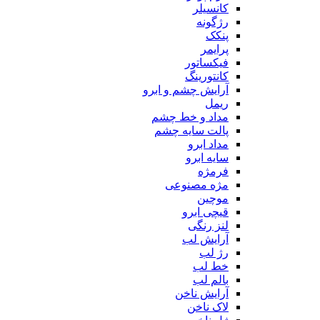
کانسیلر
رژگونه
پنکک
پرایمر
فیکساتور
کانتورینگ
آرایش چشم و ابرو
ریمل
مداد و خط چشم
پالت سایه چشم
مداد ابرو
سایه ابرو
فرمژه
مژه مصنوعی
موچین
قیچی ابرو
لنز رنگی
آرایش لب
رژ لب
خط لب
بالم لب
آرایش ناخن
لاک ناخن