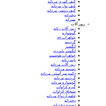
کیف کمری مردانه
کیف پول مردانه
کیف دوشی مردانه
دخترانه
پسرانه
زیور آلات
زیور آلات زنانه
گوشواره
جواهرات set
گردنبند
انگشتر
انگشتر نامزدی
جواهرات هوشمند
پابند زنانه
زیور آلات مردانه
دستبند مردانه
دکمه سر آستین مردانه
گردنبند مردانه
گوشواره مردانه
گیره کراوات
سنجاق کراوات
حلقه ازدواج مردانه
دخترانه
دستبند دخترانه