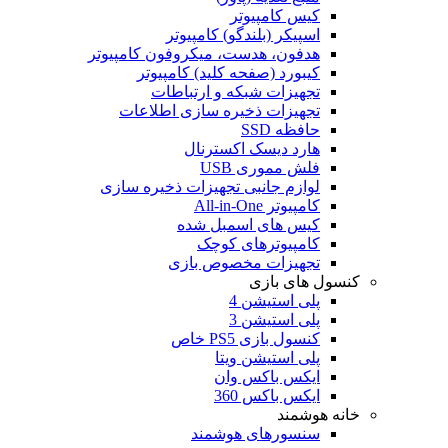
کیس کامپیوتر
اسپیکر (بلندگو) کامپیوتر
هدفون، هدست، میکروفون کامپیوتر
کیبورد (صفحه کلید) کامپیوتر
تجهیزات شبکه و ارتباطات
تجهیزات ذخیره سازی اطلاعات
حافظه SSD
هارد دیسک اکسترنال
فلش مموری USB
لوازم جانبی تجهیزات ذخیره سازی
کامپیوتر All-in-One
کیس های اسمبل شده
کامپیوترهای کوچک
تجهیزات مخصوص بازی
کنسول های بازی
پلی استیشن 4
پلی استیشن 3
کنسول بازی PS5 خاص
پلی استیشن ویتا
ایکس باکس وان
ایکس باکس 360
خانه هوشمند
سنسورهای هوشمند