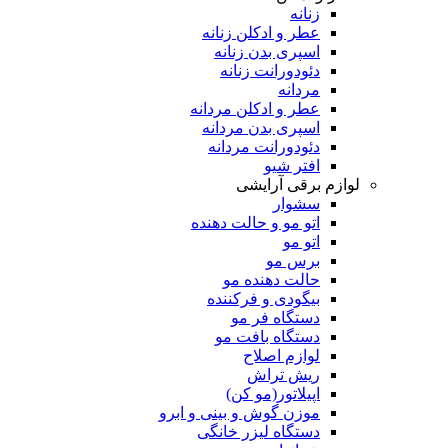
زنانه
عطر و ادکلن زنانه
اسپری بدن زنانه
دئودورانت زنانه
مردانه
عطر و ادکلن مردانه
اسپری بدن مردانه
دئودورانت مردانه
افتر شیو
لوازم برقی آرایشی
سشوار
اتو مو و حالت دهنده
اتو مو
برس مو
حالت دهنده مو
بیگودی و فرکننده
دستگاه فر مو
دستگاه بافت مو
لوازم اصلاح
ریش تراش
اپیلاتور(مو کن)
موزن گوش و بینی و ابرو
دستگاه لیزر خانگی