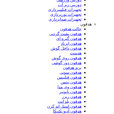
دوربین زیر آب
تجهیزات فیلمبرداری
تجهیزات نورپردازی
تجهیزات صدابرداری
هدفون
حالت هدفون
هدفون پشت گردنی
هدفون گیره ای
هدفون ایرباد
هدفون داخل گوش
هدست
هدفون روی گوش
هدفون دور گوشی
برند هدفون
هدفون سونی
هدفون فیلیپس
هدفون بیتس
هدفون وی مدا
هدفون پایونیر
هدفون ریزر
هدفون بلو انت
هدفون استل اند کرن
هدفون آدیو تکنیکا