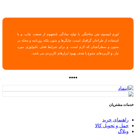
لورم ایپسوم متن ساختگی با تولید سادگی نامفهوم از صنعت چاپ، و با
استفاده از طراحان گرافیک است، چاپگرها و متون بلکه روزنامه و مجله در
ستون و سطرآنچنان که لازم است، و برای شرایط فعلی تکنولوژی مورد
نیاز، و کاربردهای متنوع با هدف بهبود ابزارهای کاربردی می باشد،
خدمات مشتریان
راهنمای خرید
حمل و تحویل کالا
وبلاگ