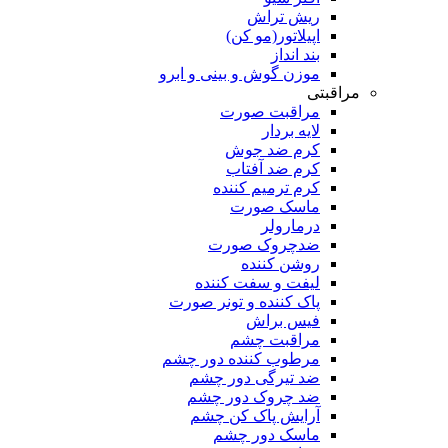
ریش تراش
اپیلاتور(مو کن)
بند انداز
موزن گوش و بینی و ابرو
مراقبتی
مراقبت صورت
لایه بردار
کرم ضد جوش
کرم ضد آفتاب
کرم ترمیم کننده
ماسک صورت
درمارولر
ضدچروک صورت
روشن کننده
لیفت و سفت کننده
پاک کننده و تونر صورت
فیس براش
مراقبت چشم
مرطوب کننده دور چشم
ضد تیرگی دور چشم
ضد چروک دور چشم
آرایش پاک کن چشم
ماسک دور چشم