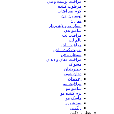
مراقبت پوست و بدن
مرطوب کننده
کرم ضد آفتاب
لوسیون بدن
صابون
اسکراب و لایه بردار
شامپو بدن
مراقبت لب
بالم لب
مراقبت ناخن
تقویت کننده ناخن
سوهان ناخن
مراقبت دهان و دندان
مسواک
خمیردندان
دهان شویه
نخ دندان
مراقبت مو
شامپو مو
نرم کننده مو
ماسک مو
ضد شوره
رنگ مو
عطر و ادکلن