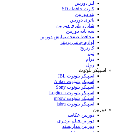
لنز دوربین
کارت حافظه SD
بند دوربین
باتری دوربین
شارژر باتری دوربین
سه پایه دوربین
محافظ صفحه نمایش دوربین
لوازم جانبی پرینتر
کارتریج
تونر
درام
رول
اسپیکر بلوتوث
اسپیکر بلوتوث JBL
اسپیکر بلوتوث Anker
اسپیکر بلوتوث Sony
اسپیکر بلوتوث Logitech
اسپیکر بلوتوث mpow
اسپیکر بلوتوث jabra
دوربین
دوربین عکاسی
دوربین فیلم برداری
دوربین مداربسته
دوربین ورزشی