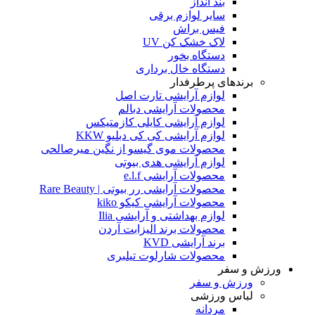
بند انداز
سایر لوازم برقی
فیس براش
لاک خشک کن UV
دستگاه بخور
دستگاه خال برداری
برندهای پرطرفدار
لوازم آرایشی تارت اصل
محصولات آرایشی دبالم
لوازم آرایشی کایلی کازمتیکس
لوازم آرایشی کی کی دبلیو KKW
محصولات موی گیسو از نگین میرصالحی
لوازم آرایشی هدی بیوتی
محصولات آرایشی e.l.f
محصولات آرایشی رر بیوتی | Rare Beauty
محصولات آرایشی کیکو kiko
لوازم بهداشتی و آرایشی Ilia
محصولات برند الیزابت آردن
برند آرایشی KVD
محصولات شارلوت تیلبری
ورزش و سفر
ورزش و سفر
لباس ورزشی
مردانه