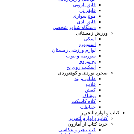
قایق پارویی
قایقرانی
موج سواری
قایق بادی
دستگاه شناور شخصی
ورزش زمستانی
اسکی
اسنوبورد
لوازم ورزشی زمستان
سورتمه و تیوب
یخ نوردی
اسکیت روی یخ
صخره نوردی و کوهنوردی
طناب و بند
قلاب
کفش
پوشاک
کلاه کاسکت
حفاظت
کتاب و لوازم‌التحریر
کتاب و لوازم‌التحریر
خرید کتاب از آمازون
کتاب هنر و عکاسی