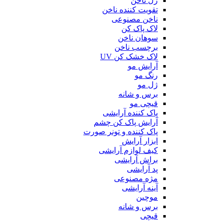
ژل ناخن
تقویت کننده ناخن
ناخن مصنوعی
لاک پاک کن
سوهان ناخن
برچسب ناخن
لاک خشک کن UV
آرایش مو
رنگ مو
ژل مو
برس و شانه
قیچی مو
پاک کننده آرایشی
آرایش پاک کن چشم
پاک کننده و تونر صورت
ابزار آرایش
کیف لوازم آرایشی
براش آرایشی
پد آرایشی
مژه مصنوعی
آینه آرایشی
موچین
برس و شانه
قیچی