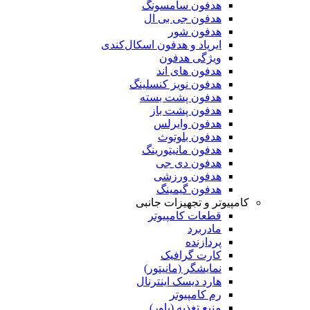
هدفون سامسونگ
هدفون جی بی ال
هدفون شور
ایرپاد و هدفون اسکال‌کندی
ویژگی هدفون
هدفون های اند
هدفون نویز کنسلینگ
هدفون پشت بسته
هدفون پشت باز
هدفون وایرلس
هدفون بلوتوث
هدفون مانیتورینگ
هدفون دی جی
هدفون ورزشی
هدفون گیمینگ
کامپیوتر و تجهیزات جانبی
قطعات کامپیوتر
مادربرد
پردازنده
کارت گرافیک
نمایشگر (مانیتور)
هارد دیسک اینترنال
رم کامپیوتر
منبع تغذیه (پاور)