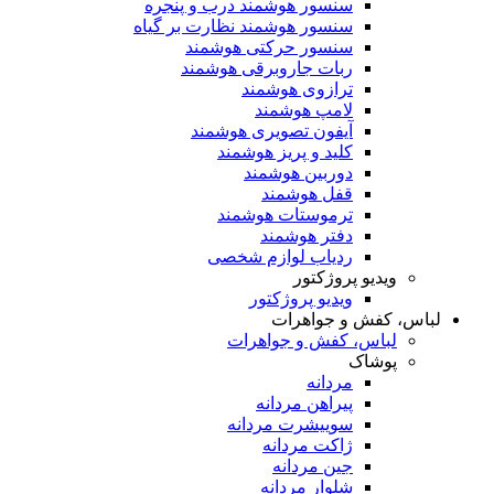
سنسور هوشمند درب و پنجره
سنسور هوشمند نظارت بر گیاه
سنسور حرکتی هوشمند
ربات جاروبرقی هوشمند
ترازوی هوشمند
لامپ هوشمند
آیفون تصویری هوشمند
کلید و پریز هوشمند
دوربین هوشمند
قفل هوشمند
ترموستات هوشمند
دفتر هوشمند
ردیاب لوازم شخصی
ویدیو پروژکتور
ویدیو پروژکتور
لباس، کفش و جواهرات
لباس، کفش و جواهرات
پوشاک
مردانه
پیراهن مردانه
سوییشرت مردانه
ژاکت مردانه
جین مردانه
شلوار مردانه