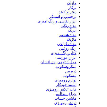
ماژیک
پرگار
دفتر و کاغذ
برچسب و استیکر
ابزار نقاشی و رنگ آمیزی
مداد رنگی
آبرنگ
مداد شمعی
ماژیک
مداد طراحی
رنگ روغنی
کتاب رنگ آمیزی
ابزار آموزشی
مدل آناتومی بدن انسان
میکروسکوپ
ذره بین
تلسکوپ
لوازم رومیزی
استند خودکار
قاب عکس رومیزی
چراغ مطالعه
ماشین حساب
تراش رومیزی