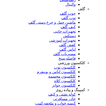
والیبال
گلف
چوب گلف
توپ گلف
ماشین حمل و چرخ دستی گلف
کیف گلف
تجهیزات جانبی
دستکش
تجهیزات آموزشی
کفش گلف
لباس گلف
مسیریاب گلف
فاصله سنج
کلکسیون ورزشی
کلکسیون توپ
کلکسیون لباس و یونیفرم
کلکسیون مجسمه
کلکسیون کلاه
کلکسیون جوایز
کمپینگ و پیاده روی
کوله پشتی و کیف
چادر مسافرتی
کیسه خواب و ملحفه کمپ