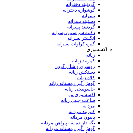
گردنبند دخترانه
گوشواره دخترانه
پسرانه
دستبند پسرانه
گردنبند پسرانه
دکمه سرآستین پسرانه
انگشتر پسرانه
گیره کراوات پسرانه
اکسسوری
زنانه
کمربند زنانه
روسری و شال گردن
دستکش زنانه
کلاه زنانه
گوش گیر زمستانه زنانه
جاسوییچی زنانه
اکسسوری مو
ساعت جیبی زنانه
مردانه
کمربند مردانه
پاپیون مردانه
نگه دارنده یقه پیراهن مردانه
گوش گیر زمستانه مردانه