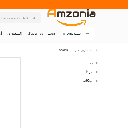
دسته بندی
دیجیتال
پوشاک
اکسسوری
آر
search
خانه
آمازون امارات
زنانه
مردانه
بچگانه