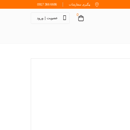
پیگیری سفارشات
0917 366 6686
0
عضویت
|
ورود