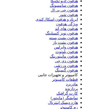
هدفون آدیو تکنیکا
هدفون سامسونگ
هدفون جی بی ال
هدفون شور
ایرپاد و هدفون اسکال‌کندی
ویژگی هدفون
هدفون های اند
هدفون نویز کنسلینگ
هدفون پشت بسته
هدفون پشت باز
هدفون وایرلس
هدفون بلوتوث
هدفون مانیتورینگ
هدفون دی جی
هدفون ورزشی
هدفون گیمینگ
کامپیوتر و تجهیزات جانبی
قطعات کامپیوتر
مادربرد
پردازنده
کارت گرافیک
نمایشگر (مانیتور)
هارد دیسک اینترنال
رم کامپیوتر