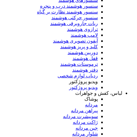
سنسورهای هوشمند
سنسور هوشمند درب و پنجره
سنسور هوشمند نظارت بر گیاه
سنسور حرکتی هوشمند
ربات جاروبرقی هوشمند
ترازوی هوشمند
لامپ هوشمند
آیفون تصویری هوشمند
کلید و پریز هوشمند
دوربین هوشمند
قفل هوشمند
ترموستات هوشمند
دفتر هوشمند
ردیاب لوازم شخصی
ویدیو پروژکتور
ویدیو پروژکتور
لباس، کفش و جواهرات
پوشاک
مردانه
پیراهن مردانه
سوییشرت مردانه
ژاکت مردانه
جین مردانه
شلوار مردانه