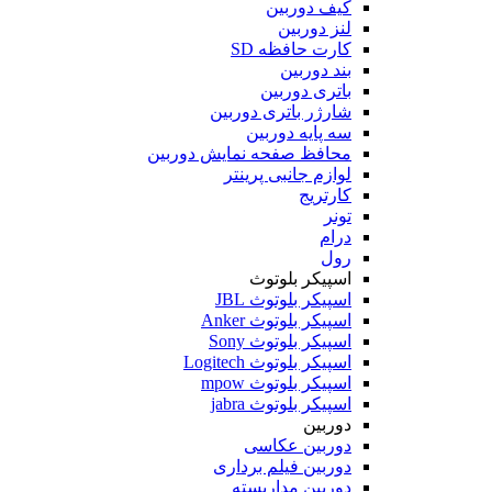
کیف دوربین
لنز دوربین
کارت حافظه SD
بند دوربین
باتری دوربین
شارژر باتری دوربین
سه پایه دوربین
محافظ صفحه نمایش دوربین
لوازم جانبی پرینتر
کارتریج
تونر
درام
رول
اسپیکر بلوتوث
اسپیکر بلوتوث JBL
اسپیکر بلوتوث Anker
اسپیکر بلوتوث Sony
اسپیکر بلوتوث Logitech
اسپیکر بلوتوث mpow
اسپیکر بلوتوث jabra
دوربین
دوربین عکاسی
دوربین فیلم برداری
دوربین مداربسته