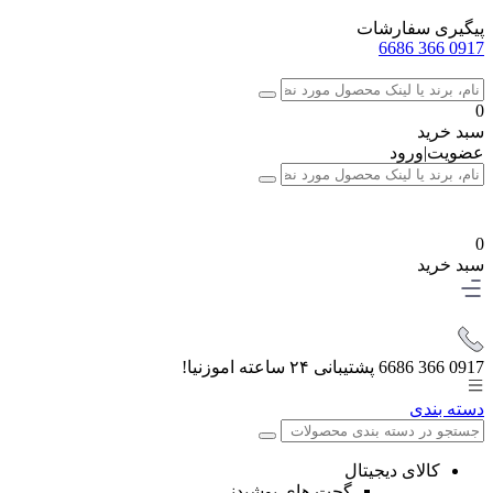
پیگیری سفارشات
0917 366 6686
0
سبد خرید
عضویت
|
ورود
0
سبد خرید
0917 366 6686
پشتیبانی ۲۴ ساعته اموزنیا!
دسته بندی
کالای دیجیتال
گجت های پوشیدنی