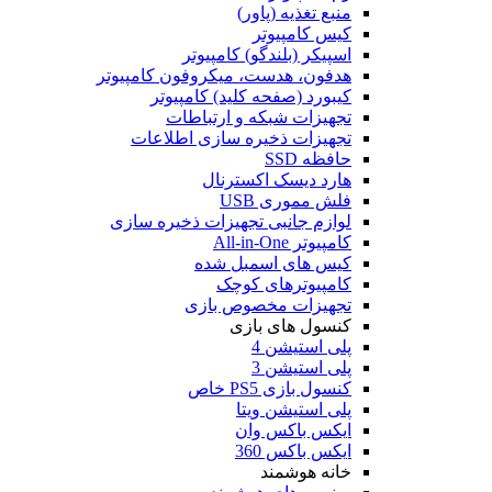
منبع تغذیه (پاور)
کیس کامپیوتر
اسپیکر (بلندگو) کامپیوتر
هدفون، هدست، میکروفون کامپیوتر
کیبورد (صفحه کلید) کامپیوتر
تجهیزات شبکه و ارتباطات
تجهیزات ذخیره سازی اطلاعات
حافظه SSD
هارد دیسک اکسترنال
فلش مموری USB
لوازم جانبی تجهیزات ذخیره سازی
کامپیوتر All-in-One
کیس های اسمبل شده
کامپیوترهای کوچک
تجهیزات مخصوص بازی
کنسول های بازی
پلی استیشن 4
پلی استیشن 3
کنسول بازی PS5 خاص
پلی استیشن ویتا
ایکس باکس وان
ایکس باکس 360
خانه هوشمند