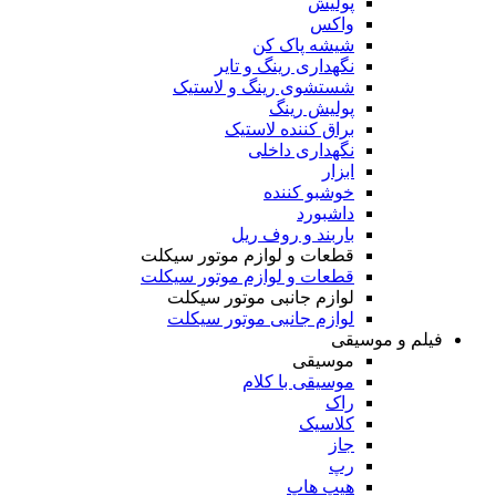
پولیش
واکس
شیشه پاک کن
نگهداری رینگ و تایر
شستشوی رینگ و لاستیک
پولیش رینگ
براق کننده لاستیک
نگهداری داخلی
ابزار
خوشبو کننده
داشبورد
باربند و روف ریل
قطعات و لوازم موتور سیکلت
قطعات و لوازم موتور سیکلت
لوازم جانبی موتور سیکلت
لوازم جانبی موتور سیکلت
فیلم و موسیقی
موسیقی
موسیقی با کلام
راک
کلاسیک
جاز
رپ
هیپ هاپ