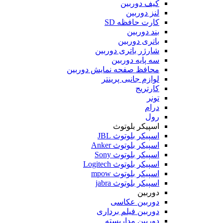
کیف دوربین
لنز دوربین
کارت حافظه SD
بند دوربین
باتری دوربین
شارژر باتری دوربین
سه پایه دوربین
محافظ صفحه نمایش دوربین
لوازم جانبی پرینتر
کارتریج
تونر
درام
رول
اسپیکر بلوتوث
اسپیکر بلوتوث JBL
اسپیکر بلوتوث Anker
اسپیکر بلوتوث Sony
اسپیکر بلوتوث Logitech
اسپیکر بلوتوث mpow
اسپیکر بلوتوث jabra
دوربین
دوربین عکاسی
دوربین فیلم برداری
دوربین مداربسته