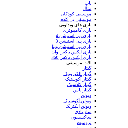
پاپ
متال
موسیقی کودکان
موسیقی بی کلام
بازی های ویدئویی
بازی کامپیوتری
بازی پلی استیشن 4
بازی پلی استیشن 3
بازی پلی استیشن ویتا
بازی ایکس باکس وان
بازی ایکس باکس 360
آلات موسیقی
گیتار
گیتار الکترونیک
گیتار آکوستیک
گیتار کلاسیک
گیتار باس
ویولن
ویولن آکوستیک
ویولن الکتریک
ساز بادی
ساکسیفون
ترومپت
ترومبون