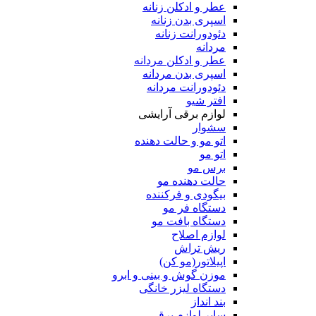
عطر و ادکلن زنانه
اسپری بدن زنانه
دئودورانت زنانه
مردانه
عطر و ادکلن مردانه
اسپری بدن مردانه
دئودورانت مردانه
افتر شیو
لوازم برقی آرایشی
سشوار
اتو مو و حالت دهنده
اتو مو
برس مو
حالت دهنده مو
بیگودی و فرکننده
دستگاه فر مو
دستگاه بافت مو
لوازم اصلاح
ریش تراش
اپیلاتور(مو کن)
موزن گوش و بینی و ابرو
دستگاه لیزر خانگی
بند انداز
سایر لوازم برقی