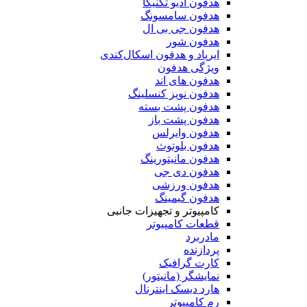
هدفون آدیو تکنیکا
هدفون سامسونگ
هدفون جی بی ال
هدفون شور
ایرپاد و هدفون اسکال‌کندی
ویژگی هدفون
هدفون های اند
هدفون نویز کنسلینگ
هدفون پشت بسته
هدفون پشت باز
هدفون وایرلس
هدفون بلوتوث
هدفون مانیتورینگ
هدفون دی جی
هدفون ورزشی
هدفون گیمینگ
کامپیوتر و تجهیزات جانبی
قطعات کامپیوتر
مادربرد
پردازنده
کارت گرافیک
نمایشگر (مانیتور)
هارد دیسک اینترنال
رم کامپیوتر