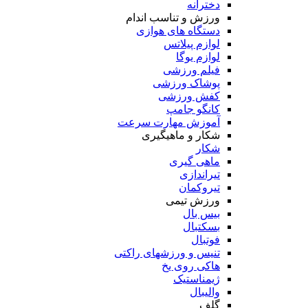
دخترانه
ورزش و تناسب اندام
دستگاه های هوازی
لوازم پیلاتس
لوازم یوگا
فیلم ورزشی
پوشاک ورزشی
کفش ورزشی
کانگو جامپ
آموزش مهارت سرعت
شکار و ماهیگیری
شکار
ماهی گیری
تیراندازی
تیروکمان
ورزش تیمی
بیس بال
بسکتبال
فوتبال
تنیس و ورزشهای راکتی
هاکی روی یخ
ژیمناستیک
والیبال
گلف