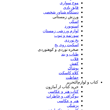
موج سواری
قایق بادی
دستگاه شناور شخصی
ورزش زمستانی
اسکی
اسنوبورد
لوازم ورزشی زمستان
سورتمه و تیوب
یخ نوردی
اسکیت روی یخ
صخره نوردی و کوهنوردی
طناب و بند
قلاب
کفش
پوشاک
کلاه کاسکت
حفاظت
کتاب و لوازم‌التحریر
خرید کتاب از آمازون
کتاب هنر و عکاسی
بیوگرافی و خاطرات
هنر و عکاسی
پزشکی