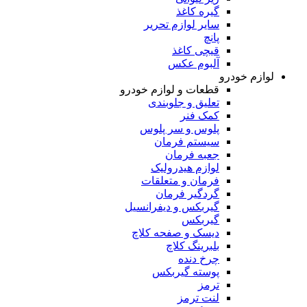
گیره کاغذ
سایر لوازم تحریر
پانچ
قیچی کاغذ
آلبوم عکس
لوازم خودرو
قطعات و لوازم خودرو
تعلیق و جلوبندی
کمک فنر
پلوس و سر پلوس
سیستم فرمان
جعبه فرمان
لوازم هیدرولیک
فرمان و متعلقات
گردگیر فرمان
گیربکس و دیفرانسیل
گیربکس
دیسک و صفحه کلاچ
بلبرینگ کلاچ
چرخ دنده
پوسته گیربکس
ترمز
لنت ترمز