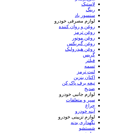
لاستیک
رینگ
سنسور باد
لوازم مصرفی خودرو
روغن و روان کننده
روغن ترمز
روغن موتور
روغن گیربکس
روغن هیدرولیک
گریس
فیلتر
تسمه
لنت ترمز
اکتان بنزین
تیغه برف پاک کن
ضدیخ
لوازم جانبی خودرو
سپر و متعلقات
چراغ
آینه خودرو
لوازم تزیینی خودرو
نگهداری بدنه
شستشو