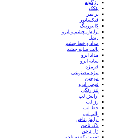
رژگونه
پنکک
پرایمر
فیکساتور
کانتورینگ
آرایش چشم و ابرو
ریمل
مداد و خط چشم
پالت سایه چشم
مداد ابرو
سایه ابرو
فرمژه
مژه مصنوعی
موچین
قیچی ابرو
لنز رنگی
آرایش لب
رژ لب
خط لب
بالم لب
آرایش ناخن
لاک ناخن
ژل ناخن
تقویت کننده ناخن