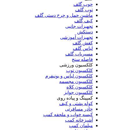
چوب گلف
توپ گلف
ماشین حمل و چرخ دستی گلف
کیف گلف
تجهیزات جانبی
دستکش
تجهیزات آموزشی
کفش گلف
لباس گلف
مسیریاب گلف
فاصله سنج
کلکسیون ورزشی
کلکسیون توپ
کلکسیون لباس و یونیفرم
کلکسیون مجسمه
کلکسیون کلاه
کلکسیون جوایز
کمپینگ و پیاده روی
کوله پشتی و کیف
چادر مسافرتی
کیسه خواب و ملحفه کمپ
آشپزخانه کمپ
مبلمان کمپ