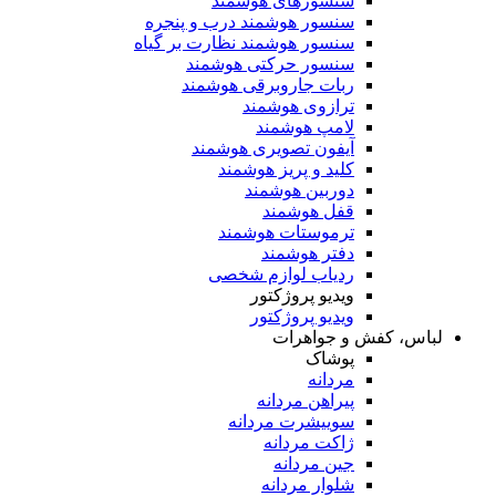
سنسورهای هوشمند
سنسور هوشمند درب و پنجره
سنسور هوشمند نظارت بر گیاه
سنسور حرکتی هوشمند
ربات جاروبرقی هوشمند
ترازوی هوشمند
لامپ هوشمند
آیفون تصویری هوشمند
کلید و پریز هوشمند
دوربین هوشمند
قفل هوشمند
ترموستات هوشمند
دفتر هوشمند
ردیاب لوازم شخصی
ویدیو پروژکتور
ویدیو پروژکتور
لباس، کفش و جواهرات
پوشاک
مردانه
پیراهن مردانه
سوییشرت مردانه
ژاکت مردانه
جین مردانه
شلوار مردانه