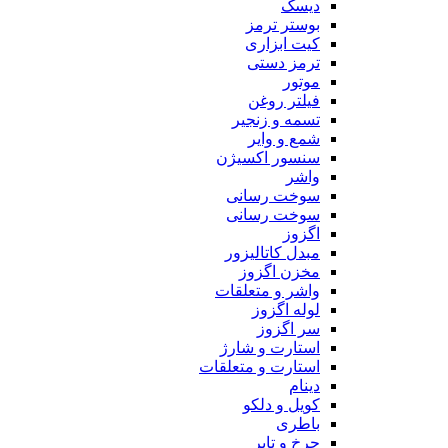
دیسک
بوستر ترمز
کیت ابزاری
ترمز دستی
موتور
فیلتر روغن
تسمه و زنجیر
شمع و وایر
سنسور اکسیژن
واشر
سوخت رسانی
سوخت رسانی
اگزوز
مبدل کاتالیزور
مخزن اگزوز
واشر و متعلقات
لوله اگزوز
سر اگزوز
استارت و شارژ
استارت و متعلقات
دینام
کویل و دلکو
باطری
چرخ و تایر