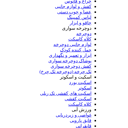
چراغ و فانوس
کفش و لوازم جانبی
عصا و چوب دستی
لباس کمپینگ
چاقو و ابزار
دوچرخه سواری
دوچرخه
کلاه کاسکت
لوازم جانبی دوچرخه
حمل کننده کودک
ابزار و تعمیر و نگهداری
پوشاک دوچرخه سواری
کفش دوچرخه سواری
تک چرخه (دوچرخه تک چرخ)
اسکیت و اسکوتر
اسکیت بورد
اسکوتر
اسکیت های کفشی تک ریلی
اسکیت کفشی
کلاه کاسکت
ورزش آبی
غواصی و زیردریایی
قایق پارویی
قایقرانی