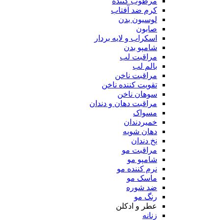
مرطوب کننده
کرم ضد آفتاب
لوسیون بدن
صابون
اسکراب و لایه بردار
شامپو بدن
مراقبت لب
بالم لب
مراقبت ناخن
تقویت کننده ناخن
سوهان ناخن
مراقبت دهان و دندان
مسواک
خمیردندان
دهان شویه
نخ دندان
مراقبت مو
شامپو مو
نرم کننده مو
ماسک مو
ضد شوره
رنگ مو
عطر و ادکلن
زنانه