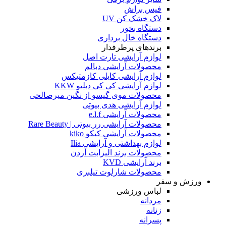
فیس براش
لاک خشک کن UV
دستگاه بخور
دستگاه خال برداری
برندهای پرطرفدار
لوازم آرایشی تارت اصل
محصولات آرایشی دبالم
لوازم آرایشی کایلی کازمتیکس
لوازم آرایشی کی کی دبلیو KKW
محصولات موی گیسو از نگین میرصالحی
لوازم آرایشی هدی بیوتی
محصولات آرایشی e.l.f
محصولات آرایشی رر بیوتی | Rare Beauty
محصولات آرایشی کیکو kiko
لوازم بهداشتی و آرایشی Ilia
محصولات برند الیزابت آردن
برند آرایشی KVD
محصولات شارلوت تیلبری
ورزش و سفر
لباس ورزشی
مردانه
زنانه
پسرانه