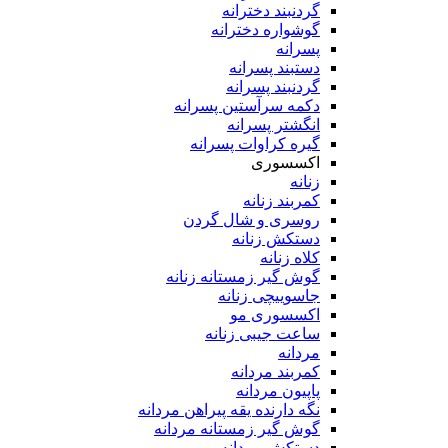
گردنبند دخترانه
گوشواره دخترانه
پسرانه
دستبند پسرانه
گردنبند پسرانه
دکمه سرآستین پسرانه
انگشتر پسرانه
گیره کراوات پسرانه
اکسسوری
زنانه
کمربند زنانه
روسری و شال گردن
دستکش زنانه
کلاه زنانه
گوش گیر زمستانه زنانه
جاسوییچی زنانه
اکسسوری مو
ساعت جیبی زنانه
مردانه
کمربند مردانه
پاپیون مردانه
نگه دارنده یقه پیراهن مردانه
گوش گیر زمستانه مردانه
دستکش مردانه