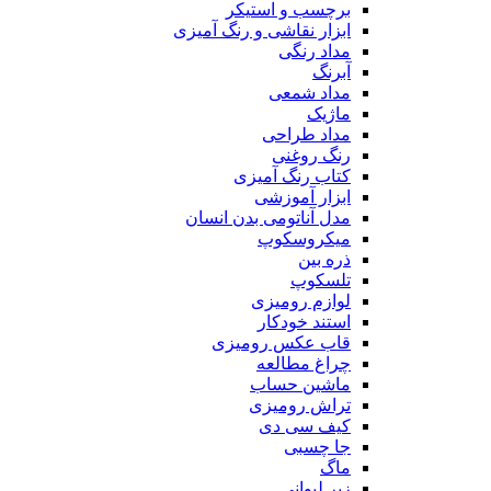
برچسب و استیکر
ابزار نقاشی و رنگ آمیزی
مداد رنگی
آبرنگ
مداد شمعی
ماژیک
مداد طراحی
رنگ روغنی
کتاب رنگ آمیزی
ابزار آموزشی
مدل آناتومی بدن انسان
میکروسکوپ
ذره بین
تلسکوپ
لوازم رومیزی
استند خودکار
قاب عکس رومیزی
چراغ مطالعه
ماشین حساب
تراش رومیزی
کیف سی دی
جا چسبی
ماگ
زیر لیوانی