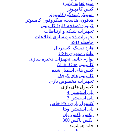
منبع تغذیه (پاور)
کیس کامپیوتر
اسپیکر (بلندگو) کامپیوتر
هدفون، هدست، میکروفون کامپیوتر
کیبورد (صفحه کلید) کامپیوتر
تجهیزات شبکه و ارتباطات
تجهیزات ذخیره سازی اطلاعات
حافظه SSD
هارد دیسک اکسترنال
فلش مموری USB
لوازم جانبی تجهیزات ذخیره سازی
کامپیوتر All-in-One
کیس های اسمبل شده
کامپیوترهای کوچک
تجهیزات مخصوص بازی
کنسول های بازی
پلی استیشن 4
پلی استیشن 3
کنسول بازی PS5 خاص
پلی استیشن ویتا
ایکس باکس وان
ایکس باکس 360
خانه هوشمند