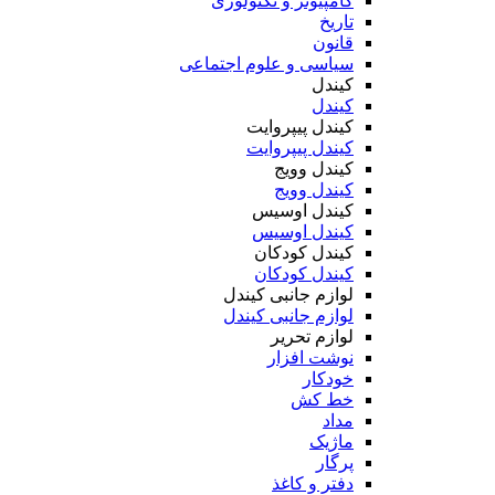
کامپیوتر و تکنولوژی
تاریخ
قانون
سیاسی و علوم اجتماعی
کیندل
کیندل
کیندل پیپروایت
کیندل پیپروایت
کیندل وویج
کیندل وویج
کیندل اوسیس
کیندل اوسیس
کیندل کودکان
کیندل کودکان
لوازم جانبی کیندل
لوازم جانبی کیندل
لوازم تحریر
نوشت افزار
خودکار
خط کش
مداد
ماژیک
پرگار
دفتر و کاغذ