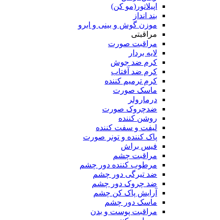
اپیلاتور(مو کن)
بند انداز
موزن گوش و بینی و ابرو
مراقبتی
مراقبت صورت
لایه بردار
کرم ضد جوش
کرم ضد آفتاب
کرم ترمیم کننده
ماسک صورت
درمارولر
ضدچروک صورت
روشن کننده
لیفت و سفت کننده
پاک کننده و تونر صورت
فیس براش
مراقبت چشم
مرطوب کننده دور چشم
ضد تیرگی دور چشم
ضد چروک دور چشم
آرایش پاک کن چشم
ماسک دور چشم
مراقبت پوست و بدن