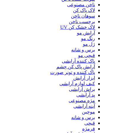
ناخن مصنوعی
لاک پاک کن
سوهان ناخن
برچسب ناخن
لاک خشک کن UV
آرایش مو
رنگ مو
ژل مو
برس و شانه
قیچی مو
پاک کننده آرایشی
آرایش پاک کن چشم
پاک کننده و تونر صورت
ابزار آرایش
کیف لوازم آرایشی
براش آرایشی
پد آرایشی
مژه مصنوعی
آینه آرایشی
موچین
برس و شانه
قیچی
فرمژه