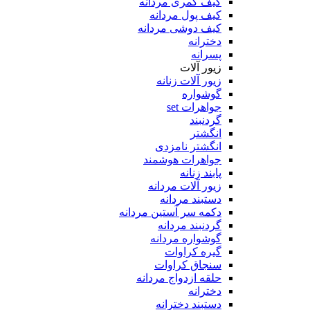
کیف کمری مردانه
کیف پول مردانه
کیف دوشی مردانه
دخترانه
پسرانه
زیور آلات
زیور آلات زنانه
گوشواره
جواهرات set
گردنبند
انگشتر
انگشتر نامزدی
جواهرات هوشمند
پابند زنانه
زیور آلات مردانه
دستبند مردانه
دکمه سر آستین مردانه
گردنبند مردانه
گوشواره مردانه
گیره کراوات
سنجاق کراوات
حلقه ازدواج مردانه
دخترانه
دستبند دخترانه