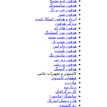
هدفون آدیو تکنیکا
هدفون سامسونگ
هدفون جی بی ال
هدفون شور
ایرپاد و هدفون اسکال‌کندی
ویژگی هدفون
هدفون های اند
هدفون نویز کنسلینگ
هدفون پشت بسته
هدفون پشت باز
هدفون وایرلس
هدفون بلوتوث
هدفون مانیتورینگ
هدفون دی جی
هدفون ورزشی
هدفون گیمینگ
کامپیوتر و تجهیزات جانبی
قطعات کامپیوتر
مادربرد
پردازنده
کارت گرافیک
نمایشگر (مانیتور)
هارد دیسک اینترنال
رم کامپیوتر