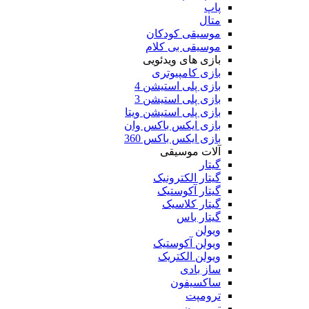
پاپ
متال
موسیقی کودکان
موسیقی بی کلام
بازی های ویدئویی
بازی کامپیوتری
بازی پلی استیشن 4
بازی پلی استیشن 3
بازی پلی استیشن ویتا
بازی ایکس باکس وان
بازی ایکس باکس 360
آلات موسیقی
گیتار
گیتار الکترونیک
گیتار آکوستیک
گیتار کلاسیک
گیتار باس
ویولن
ویولن آکوستیک
ویولن الکتریک
ساز بادی
ساکسیفون
ترومپت
ترومبون