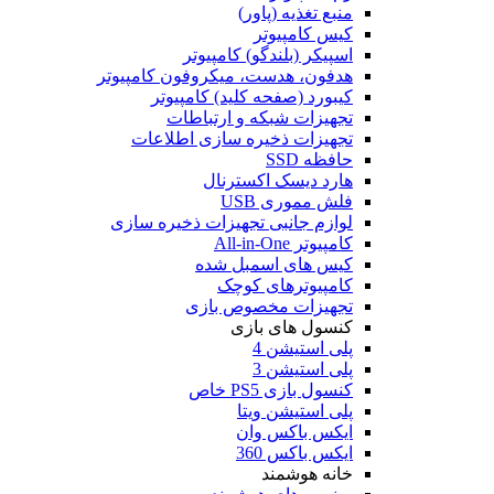
منبع تغذیه (پاور)
کیس کامپیوتر
اسپیکر (بلندگو) کامپیوتر
هدفون، هدست، میکروفون کامپیوتر
کیبورد (صفحه کلید) کامپیوتر
تجهیزات شبکه و ارتباطات
تجهیزات ذخیره سازی اطلاعات
حافظه SSD
هارد دیسک اکسترنال
فلش مموری USB
لوازم جانبی تجهیزات ذخیره سازی
کامپیوتر All-in-One
کیس های اسمبل شده
کامپیوترهای کوچک
تجهیزات مخصوص بازی
کنسول های بازی
پلی استیشن 4
پلی استیشن 3
کنسول بازی PS5 خاص
پلی استیشن ویتا
ایکس باکس وان
ایکس باکس 360
خانه هوشمند