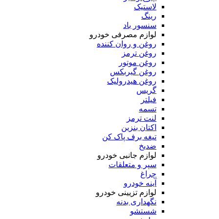
لاستیک
رینگ
سنسور باد
لوازم مصرفی خودرو
روغن و روان کننده
روغن ترمز
روغن موتور
روغن گیربکس
روغن هیدرولیک
گریس
فیلتر
تسمه
لنت ترمز
اکتان بنزین
تیغه برف پاک کن
ضدیخ
لوازم جانبی خودرو
سپر و متعلقات
چراغ
آینه خودرو
لوازم تزیینی خودرو
نگهداری بدنه
شستشو