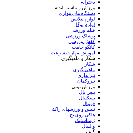
دخترانه
ورزش و تناسب اندام
دستگاه های هوازی
لوازم پیلاتس
لوازم یوگا
فیلم ورزشی
پوشاک ورزشی
کفش ورزشی
کانگو جامپ
آموزش مهارت سرعت
شکار و ماهیگیری
شکار
ماهی گیری
تیراندازی
تیروکمان
ورزش تیمی
بیس بال
بسکتبال
فوتبال
تنیس و ورزشهای راکتی
هاکی روی یخ
ژیمناستیک
والیبال
گلف