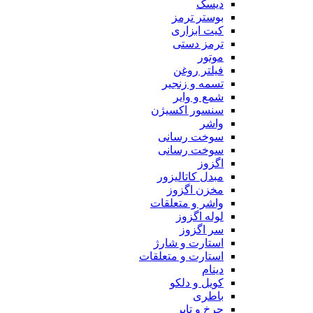
دیسک
بوستر ترمز
کیت ابزاری
ترمز دستی
موتور
فیلتر روغن
تسمه و زنجیر
شمع و وایر
سنسور اکسیژن
واشر
سوخت رسانی
سوخت رسانی
اگزوز
مبدل کاتالیزور
مخزن اگزوز
واشر و متعلقات
لوله اگزوز
سر اگزوز
استارت و شارژ
استارت و متعلقات
دینام
کویل و دلکو
باطری
چرخ و تایر