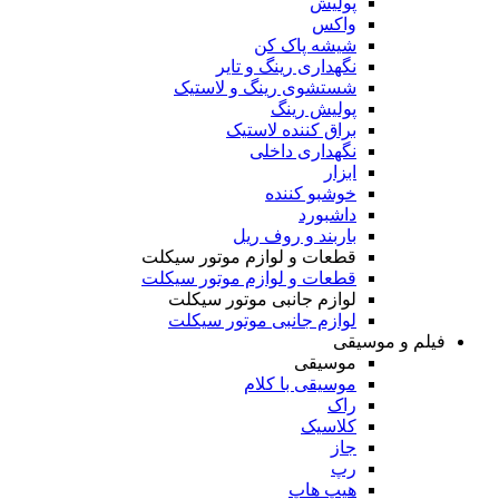
پولیش
واکس
شیشه پاک کن
نگهداری رینگ و تایر
شستشوی رینگ و لاستیک
پولیش رینگ
براق کننده لاستیک
نگهداری داخلی
ابزار
خوشبو کننده
داشبورد
باربند و روف ریل
قطعات و لوازم موتور سیکلت
قطعات و لوازم موتور سیکلت
لوازم جانبی موتور سیکلت
لوازم جانبی موتور سیکلت
فیلم و موسیقی
موسیقی
موسیقی با کلام
راک
کلاسیک
جاز
رپ
هیپ هاپ