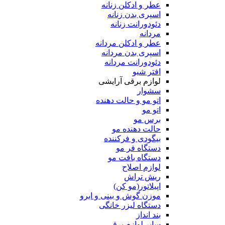
عطر و ادکلن زنانه
اسپری بدن زنانه
دئودورانت زنانه
مردانه
عطر و ادکلن مردانه
اسپری بدن مردانه
دئودورانت مردانه
افتر شیو
لوازم برقی آرایشی
سشوار
اتو مو و حالت دهنده
اتو مو
برس مو
حالت دهنده مو
بیگودی و فرکننده
دستگاه فر مو
دستگاه بافت مو
لوازم اصلاح
ریش تراش
اپیلاتور(مو کن)
موزن گوش و بینی و ابرو
دستگاه لیزر خانگی
بند انداز
سایر لوازم برقی