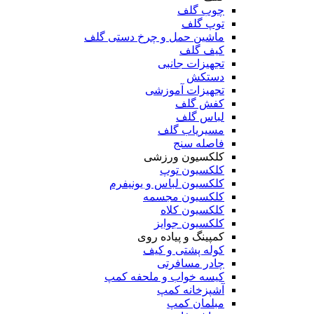
چوب گلف
توپ گلف
ماشین حمل و چرخ دستی گلف
کیف گلف
تجهیزات جانبی
دستکش
تجهیزات آموزشی
کفش گلف
لباس گلف
مسیریاب گلف
فاصله سنج
کلکسیون ورزشی
کلکسیون توپ
کلکسیون لباس و یونیفرم
کلکسیون مجسمه
کلکسیون کلاه
کلکسیون جوایز
کمپینگ و پیاده روی
کوله پشتی و کیف
چادر مسافرتی
کیسه خواب و ملحفه کمپ
آشپزخانه کمپ
مبلمان کمپ