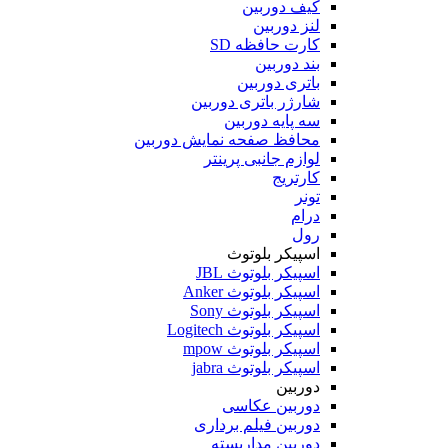
کیف دوربین
لنز دوربین
کارت حافظه SD
بند دوربین
باتری دوربین
شارژر باتری دوربین
سه پایه دوربین
محافظ صفحه نمایش دوربین
لوازم جانبی پرینتر
کارتریج
تونر
درام
رول
اسپیکر بلوتوث
اسپیکر بلوتوث JBL
اسپیکر بلوتوث Anker
اسپیکر بلوتوث Sony
اسپیکر بلوتوث Logitech
اسپیکر بلوتوث mpow
اسپیکر بلوتوث jabra
دوربین
دوربین عکاسی
دوربین فیلم برداری
دوربین مداربسته