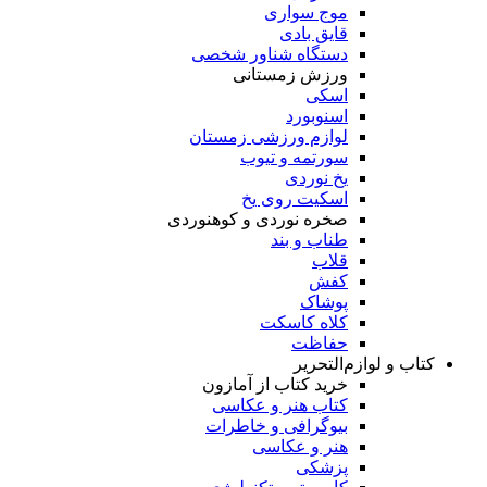
موج سواری
قایق بادی
دستگاه شناور شخصی
ورزش زمستانی
اسکی
اسنوبورد
لوازم ورزشی زمستان
سورتمه و تیوب
یخ نوردی
اسکیت روی یخ
صخره نوردی و کوهنوردی
طناب و بند
قلاب
کفش
پوشاک
کلاه کاسکت
حفاظت
کتاب و لوازم‌التحریر
خرید کتاب از آمازون
کتاب هنر و عکاسی
بیوگرافی و خاطرات
هنر و عکاسی
پزشکی