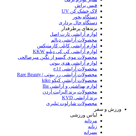
فیس براش
لاک خشک کن UV
دستگاه بخور
دستگاه خال برداری
برندهای پرطرفدار
لوازم آرایشی تارت اصل
محصولات آرایشی دبالم
لوازم آرایشی کایلی کازمتیکس
لوازم آرایشی کی کی دبلیو KKW
محصولات موی گیسو از نگین میرصالحی
لوازم آرایشی هدی بیوتی
محصولات آرایشی e.l.f
محصولات آرایشی رر بیوتی | Rare Beauty
محصولات آرایشی کیکو kiko
لوازم بهداشتی و آرایشی Ilia
محصولات برند الیزابت آردن
برند آرایشی KVD
محصولات شارلوت تیلبری
ورزش و سفر
لباس ورزشی
مردانه
زنانه
پسرانه