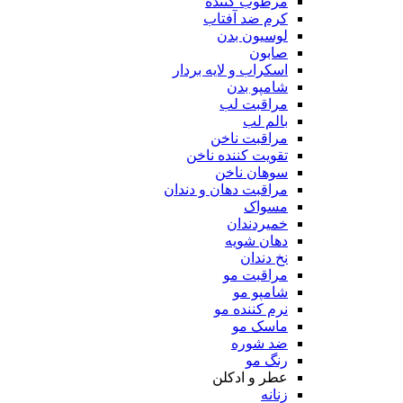
مرطوب کننده
کرم ضد آفتاب
لوسیون بدن
صابون
اسکراب و لایه بردار
شامپو بدن
مراقبت لب
بالم لب
مراقبت ناخن
تقویت کننده ناخن
سوهان ناخن
مراقبت دهان و دندان
مسواک
خمیردندان
دهان شویه
نخ دندان
مراقبت مو
شامپو مو
نرم کننده مو
ماسک مو
ضد شوره
رنگ مو
عطر و ادکلن
زنانه