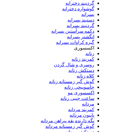
گردنبند دخترانه
گوشواره دخترانه
پسرانه
دستبند پسرانه
گردنبند پسرانه
دکمه سرآستین پسرانه
انگشتر پسرانه
گیره کراوات پسرانه
اکسسوری
زنانه
کمربند زنانه
روسری و شال گردن
دستکش زنانه
کلاه زنانه
گوش گیر زمستانه زنانه
جاسوییچی زنانه
اکسسوری مو
ساعت جیبی زنانه
مردانه
کمربند مردانه
پاپیون مردانه
نگه دارنده یقه پیراهن مردانه
گوش گیر زمستانه مردانه
دستکش مردانه