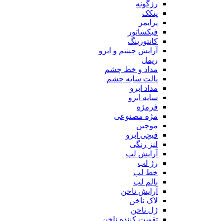
رژگونه
پنکک
پرایمر
فیکساتور
کانتورینگ
آرایش چشم و ابرو
ریمل
مداد و خط چشم
پالت سایه چشم
مداد ابرو
سایه ابرو
فرمژه
مژه مصنوعی
موچین
قیچی ابرو
لنز رنگی
آرایش لب
رژ لب
خط لب
بالم لب
آرایش ناخن
لاک ناخن
ژل ناخن
تقویت کننده ناخن