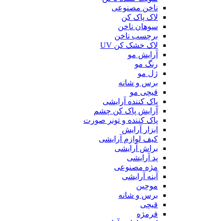
ناخن مصنوعی
لاک پاک کن
سوهان ناخن
برچسب ناخن
لاک خشک کن UV
آرایش مو
رنگ مو
ژل مو
برس و شانه
قیچی مو
پاک کننده آرایشی
آرایش پاک کن چشم
پاک کننده و تونر صورت
ابزار آرایش
کیف لوازم آرایشی
براش آرایشی
پد آرایشی
مژه مصنوعی
آینه آرایشی
موچین
برس و شانه
قیچی
فرمژه