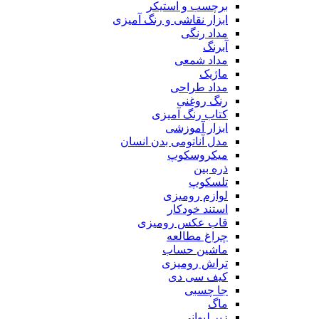
برچسب و استیکر
ابزار نقاشی و رنگ آمیزی
مداد رنگی
آبرنگ
مداد شمعی
ماژیک
مداد طراحی
رنگ روغنی
کتاب رنگ آمیزی
ابزار آموزشی
مدل آناتومی بدن انسان
میکروسکوپ
ذره بین
تلسکوپ
لوازم رومیزی
استند خودکار
قاب عکس رومیزی
چراغ مطالعه
ماشین حساب
تراش رومیزی
کیف سی دی
جا چسبی
ماگ
زیر لیوانی