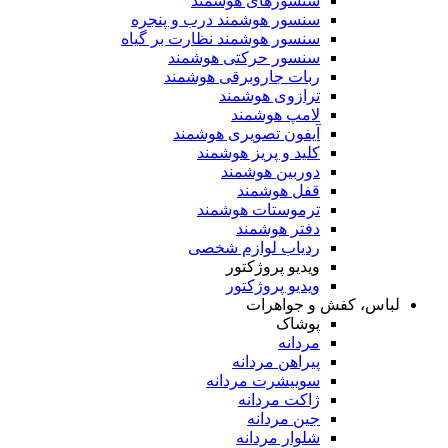
سنسورهای هوشمند
سنسور هوشمند درب و پنجره
سنسور هوشمند نظارت بر گیاه
سنسور حرکتی هوشمند
ربات جاروبرقی هوشمند
ترازوی هوشمند
لامپ هوشمند
آیفون تصویری هوشمند
کلید و پریز هوشمند
دوربین هوشمند
قفل هوشمند
ترموستات هوشمند
دفتر هوشمند
ردیاب لوازم شخصی
ویدیو پروژکتور
ویدیو پروژکتور
لباس، کفش و جواهرات
پوشاک
مردانه
پیراهن مردانه
سوییشرت مردانه
ژاکت مردانه
جین مردانه
شلوار مردانه