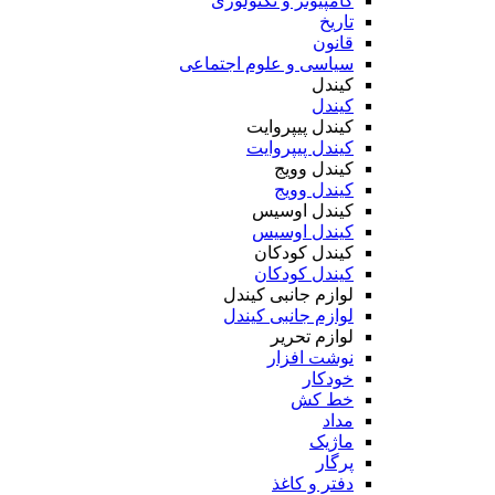
کامپیوتر و تکنولوژی
تاریخ
قانون
سیاسی و علوم اجتماعی
کیندل
کیندل
کیندل پیپروایت
کیندل پیپروایت
کیندل وویج
کیندل وویج
کیندل اوسیس
کیندل اوسیس
کیندل کودکان
کیندل کودکان
لوازم جانبی کیندل
لوازم جانبی کیندل
لوازم تحریر
نوشت افزار
خودکار
خط کش
مداد
ماژیک
پرگار
دفتر و کاغذ