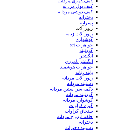
کیف کمری مردانه
کیف پول مردانه
کیف دوشی مردانه
دخترانه
پسرانه
زیور آلات
زیور آلات زنانه
گوشواره
جواهرات set
گردنبند
انگشتر
انگشتر نامزدی
جواهرات هوشمند
پابند زنانه
زیور آلات مردانه
دستبند مردانه
دکمه سر آستین مردانه
گردنبند مردانه
گوشواره مردانه
گیره کراوات
سنجاق کراوات
حلقه ازدواج مردانه
دخترانه
دستبند دخترانه