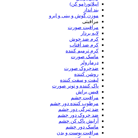
اپیلاتور(مو کن)
بند انداز
موزن گوش و بینی و ابرو
مراقبتی
مراقبت صورت
لایه بردار
کرم ضد جوش
کرم ضد آفتاب
کرم ترمیم کننده
ماسک صورت
درمارولر
ضدچروک صورت
روشن کننده
لیفت و سفت کننده
پاک کننده و تونر صورت
فیس براش
مراقبت چشم
مرطوب کننده دور چشم
ضد تیرگی دور چشم
ضد چروک دور چشم
آرایش پاک کن چشم
ماسک دور چشم
مراقبت پوست و بدن