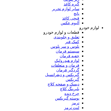
گیره کاغذ
سایر لوازم تحریر
پانچ
قیچی کاغذ
آلبوم عکس
لوازم خودرو
قطعات و لوازم خودرو
تعلیق و جلوبندی
کمک فنر
پلوس و سر پلوس
سیستم فرمان
جعبه فرمان
لوازم هیدرولیک
فرمان و متعلقات
گردگیر فرمان
گیربکس و دیفرانسیل
گیربکس
دیسک و صفحه کلاچ
بلبرینگ کلاچ
چرخ دنده
پوسته گیربکس
ترمز
لنت ترمز