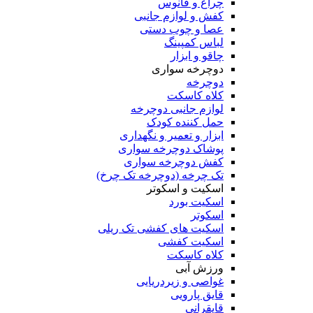
چراغ و فانوس
کفش و لوازم جانبی
عصا و چوب دستی
لباس کمپینگ
چاقو و ابزار
دوچرخه سواری
دوچرخه
کلاه کاسکت
لوازم جانبی دوچرخه
حمل کننده کودک
ابزار و تعمیر و نگهداری
پوشاک دوچرخه سواری
کفش دوچرخه سواری
تک چرخه (دوچرخه تک چرخ)
اسکیت و اسکوتر
اسکیت بورد
اسکوتر
اسکیت های کفشی تک ریلی
اسکیت کفشی
کلاه کاسکت
ورزش آبی
غواصی و زیردریایی
قایق پارویی
قایقرانی