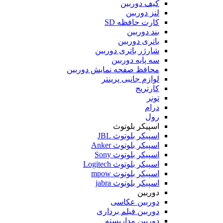
کیف دوربین
لنز دوربین
کارت حافظه SD
بند دوربین
باتری دوربین
شارژر باتری دوربین
سه پایه دوربین
محافظ صفحه نمایش دوربین
لوازم جانبی پرینتر
کارتریج
تونر
درام
رول
اسپیکر بلوتوث
اسپیکر بلوتوث JBL
اسپیکر بلوتوث Anker
اسپیکر بلوتوث Sony
اسپیکر بلوتوث Logitech
اسپیکر بلوتوث mpow
اسپیکر بلوتوث jabra
دوربین
دوربین عکاسی
دوربین فیلم برداری
دوربین مداربسته