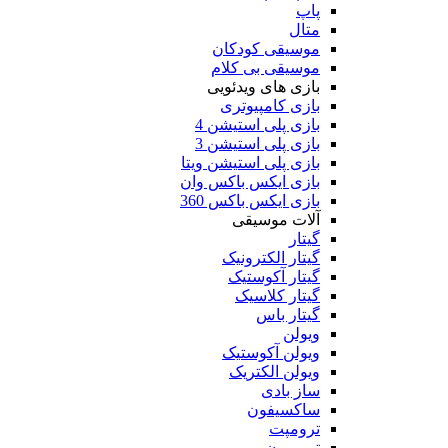
پاپ
متال
موسیقی کودکان
موسیقی بی کلام
بازی های ویدئویی
بازی کامپیوتری
بازی پلی استیشن 4
بازی پلی استیشن 3
بازی پلی استیشن ویتا
بازی ایکس باکس وان
بازی ایکس باکس 360
آلات موسیقی
گیتار
گیتار الکترونیک
گیتار آکوستیک
گیتار کلاسیک
گیتار باس
ویولن
ویولن آکوستیک
ویولن الکتریک
ساز بادی
ساکسیفون
ترومپت
ترومبون