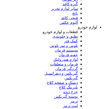
گیره کاغذ
سایر لوازم تحریر
پانچ
قیچی کاغذ
آلبوم عکس
لوازم خودرو
قطعات و لوازم خودرو
تعلیق و جلوبندی
کمک فنر
پلوس و سر پلوس
سیستم فرمان
جعبه فرمان
لوازم هیدرولیک
فرمان و متعلقات
گردگیر فرمان
گیربکس و دیفرانسیل
گیربکس
دیسک و صفحه کلاچ
بلبرینگ کلاچ
چرخ دنده
پوسته گیربکس
ترمز
لنت ترمز