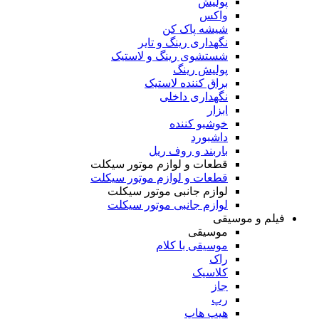
پولیش
واکس
شیشه پاک کن
نگهداری رینگ و تایر
شستشوی رینگ و لاستیک
پولیش رینگ
براق کننده لاستیک
نگهداری داخلی
ابزار
خوشبو کننده
داشبورد
باربند و روف ریل
قطعات و لوازم موتور سیکلت
قطعات و لوازم موتور سیکلت
لوازم جانبی موتور سیکلت
لوازم جانبی موتور سیکلت
فیلم و موسیقی
موسیقی
موسیقی با کلام
راک
کلاسیک
جاز
رپ
هیپ هاپ