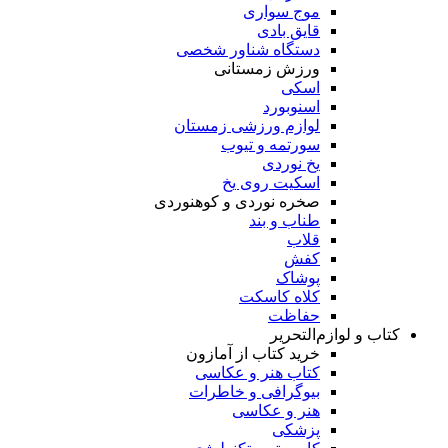
موج سواری
قایق بادی
دستگاه شناور شخصی
ورزش زمستانی
اسکی
اسنوبورد
لوازم ورزشی زمستان
سورتمه و تیوب
یخ نوردی
اسکیت روی یخ
صخره نوردی و کوهنوردی
طناب و بند
قلاب
کفش
پوشاک
کلاه کاسکت
حفاظت
کتاب و لوازم‌التحریر
خرید کتاب از آمازون
کتاب هنر و عکاسی
بیوگرافی و خاطرات
هنر و عکاسی
پزشکی