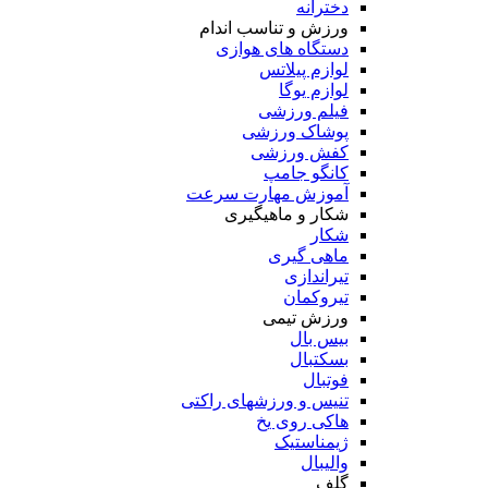
دخترانه
ورزش و تناسب اندام
دستگاه های هوازی
لوازم پیلاتس
لوازم یوگا
فیلم ورزشی
پوشاک ورزشی
کفش ورزشی
کانگو جامپ
آموزش مهارت سرعت
شکار و ماهیگیری
شکار
ماهی گیری
تیراندازی
تیروکمان
ورزش تیمی
بیس بال
بسکتبال
فوتبال
تنیس و ورزشهای راکتی
هاکی روی یخ
ژیمناستیک
والیبال
گلف