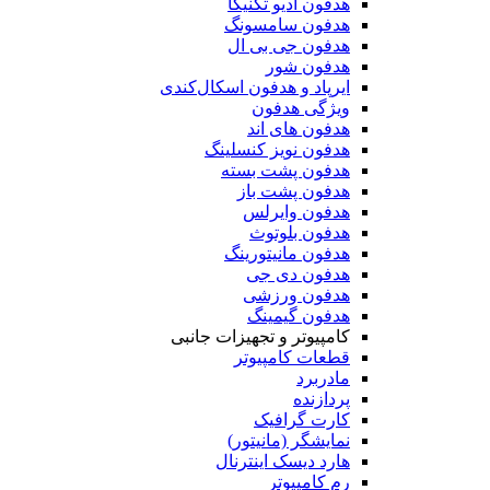
هدفون آدیو تکنیکا
هدفون سامسونگ
هدفون جی بی ال
هدفون شور
ایرپاد و هدفون اسکال‌کندی
ویژگی هدفون
هدفون های اند
هدفون نویز کنسلینگ
هدفون پشت بسته
هدفون پشت باز
هدفون وایرلس
هدفون بلوتوث
هدفون مانیتورینگ
هدفون دی جی
هدفون ورزشی
هدفون گیمینگ
کامپیوتر و تجهیزات جانبی
قطعات کامپیوتر
مادربرد
پردازنده
کارت گرافیک
نمایشگر (مانیتور)
هارد دیسک اینترنال
رم کامپیوتر