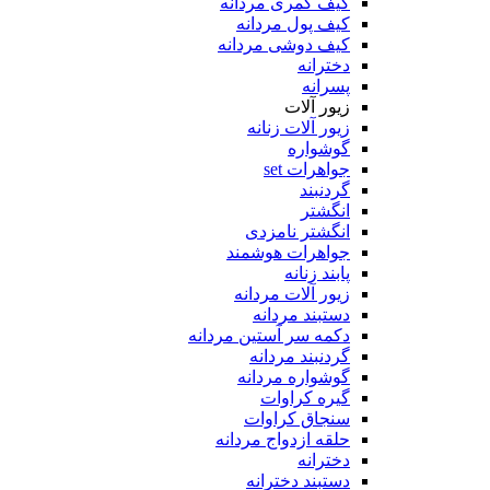
کیف کمری مردانه
کیف پول مردانه
کیف دوشی مردانه
دخترانه
پسرانه
زیور آلات
زیور آلات زنانه
گوشواره
جواهرات set
گردنبند
انگشتر
انگشتر نامزدی
جواهرات هوشمند
پابند زنانه
زیور آلات مردانه
دستبند مردانه
دکمه سر آستین مردانه
گردنبند مردانه
گوشواره مردانه
گیره کراوات
سنجاق کراوات
حلقه ازدواج مردانه
دخترانه
دستبند دخترانه