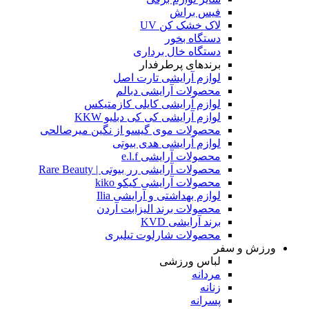
فیس براش
لاک خشک کن UV
دستگاه بخور
دستگاه خال برداری
برندهای پرطرفدار
لوازم آرایشی تارت اصل
محصولات آرایشی دبالم
لوازم آرایشی کایلی کازمتیکس
لوازم آرایشی کی کی دبلیو KKW
محصولات موی گیسو از نگین میرصالحی
لوازم آرایشی هدی بیوتی
محصولات آرایشی e.l.f
محصولات آرایشی رر بیوتی | Rare Beauty
محصولات آرایشی کیکو kiko
لوازم بهداشتی و آرایشی Ilia
محصولات برند الیزابت آردن
برند آرایشی KVD
محصولات شارلوت تیلبری
ورزش و سفر
لباس ورزشی
مردانه
زنانه
پسرانه