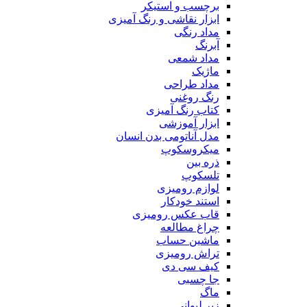
برچسب و استیکر
ابزار نقاشی و رنگ آمیزی
مداد رنگی
آبرنگ
مداد شمعی
ماژیک
مداد طراحی
رنگ روغنی
کتاب رنگ آمیزی
ابزار آموزشی
مدل آناتومی بدن انسان
میکروسکوپ
ذره بین
تلسکوپ
لوازم رومیزی
استند خودکار
قاب عکس رومیزی
چراغ مطالعه
ماشین حساب
تراش رومیزی
کیف سی دی
جا چسبی
ماگ
زیر لیوانی