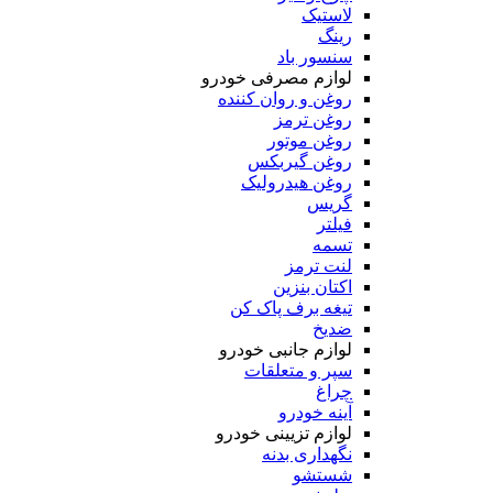
لاستیک
رینگ
سنسور باد
لوازم مصرفی خودرو
روغن و روان کننده
روغن ترمز
روغن موتور
روغن گیربکس
روغن هیدرولیک
گریس
فیلتر
تسمه
لنت ترمز
اکتان بنزین
تیغه برف پاک کن
ضدیخ
لوازم جانبی خودرو
سپر و متعلقات
چراغ
آینه خودرو
لوازم تزیینی خودرو
نگهداری بدنه
شستشو