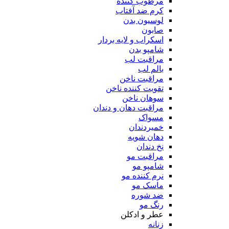
مرطوب کننده
کرم ضد آفتاب
لوسیون بدن
صابون
اسکراب و لایه بردار
شامپو بدن
مراقبت لب
بالم لب
مراقبت ناخن
تقویت کننده ناخن
سوهان ناخن
مراقبت دهان و دندان
مسواک
خمیردندان
دهان شویه
نخ دندان
مراقبت مو
شامپو مو
نرم کننده مو
ماسک مو
ضد شوره
رنگ مو
عطر و ادکلن
زنانه