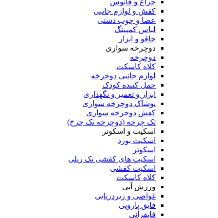
چراغ و فانوس
کفش و لوازم جانبی
عصا و چوب دستی
لباس کمپینگ
چاقو و ابزار
دوچرخه سواری
دوچرخه
کلاه کاسکت
لوازم جانبی دوچرخه
حمل کننده کودک
ابزار و تعمیر و نگهداری
پوشاک دوچرخه سواری
کفش دوچرخه سواری
تک چرخه (دوچرخه تک چرخ)
اسکیت و اسکوتر
اسکیت بورد
اسکوتر
اسکیت های کفشی تک ریلی
اسکیت کفشی
کلاه کاسکت
ورزش آبی
غواصی و زیردریایی
قایق پارویی
قایقرانی