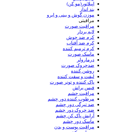
اپیلاتور(مو کن)
بند انداز
موزن گوش و بینی و ابرو
مراقبتی
مراقبت صورت
لایه بردار
کرم ضد جوش
کرم ضد آفتاب
کرم ترمیم کننده
ماسک صورت
درمارولر
ضدچروک صورت
روشن کننده
لیفت و سفت کننده
پاک کننده و تونر صورت
فیس براش
مراقبت چشم
مرطوب کننده دور چشم
ضد تیرگی دور چشم
ضد چروک دور چشم
آرایش پاک کن چشم
ماسک دور چشم
مراقبت پوست و بدن