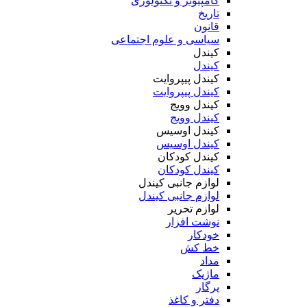
کامپیوتر و تکنولوژی
تاریخ
قانون
سیاسی و علوم اجتماعی
کیندل
کیندل
کیندل پیپروایت
کیندل پیپروایت
کیندل وویج
کیندل وویج
کیندل اوسیس
کیندل اوسیس
کیندل کودکان
کیندل کودکان
لوازم جانبی کیندل
لوازم جانبی کیندل
لوازم تحریر
نوشت افزار
خودکار
خط کش
مداد
ماژیک
پرگار
دفتر و کاغذ