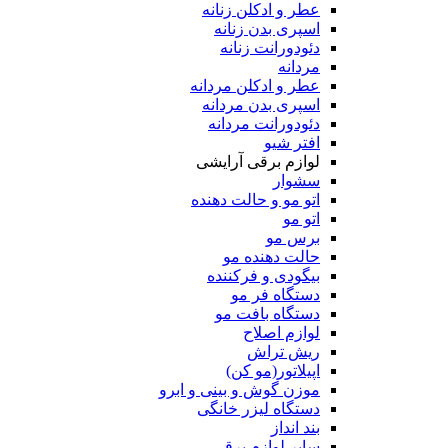
عطر و ادکلن زنانه
اسپری بدن زنانه
دئودورانت زنانه
مردانه
عطر و ادکلن مردانه
اسپری بدن مردانه
دئودورانت مردانه
افتر شیو
لوازم برقی آرایشی
سشوار
اتو مو و حالت دهنده
اتو مو
برس مو
حالت دهنده مو
بیگودی و فرکننده
دستگاه فر مو
دستگاه بافت مو
لوازم اصلاح
ریش تراش
اپیلاتور(مو کن)
موزن گوش و بینی و ابرو
دستگاه لیزر خانگی
بند انداز
سایر لوازم برقی