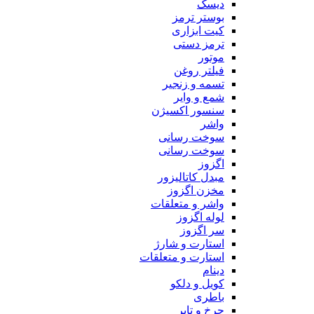
دیسک
بوستر ترمز
کیت ابزاری
ترمز دستی
موتور
فیلتر روغن
تسمه و زنجیر
شمع و وایر
سنسور اکسیژن
واشر
سوخت رسانی
سوخت رسانی
اگزوز
مبدل کاتالیزور
مخزن اگزوز
واشر و متعلقات
لوله اگزوز
سر اگزوز
استارت و شارژ
استارت و متعلقات
دینام
کویل و دلکو
باطری
چرخ و تایر