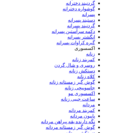
گردنبند دخترانه
گوشواره دخترانه
پسرانه
دستبند پسرانه
گردنبند پسرانه
دکمه سرآستین پسرانه
انگشتر پسرانه
گیره کراوات پسرانه
اکسسوری
زنانه
کمربند زنانه
روسری و شال گردن
دستکش زنانه
کلاه زنانه
گوش گیر زمستانه زنانه
جاسوییچی زنانه
اکسسوری مو
ساعت جیبی زنانه
مردانه
کمربند مردانه
پاپیون مردانه
نگه دارنده یقه پیراهن مردانه
گوش گیر زمستانه مردانه
دستکش مردانه