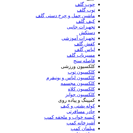
چوب گلف
توپ گلف
ماشین حمل و چرخ دستی گلف
کیف گلف
تجهیزات جانبی
دستکش
تجهیزات آموزشی
کفش گلف
لباس گلف
مسیریاب گلف
فاصله سنج
کلکسیون ورزشی
کلکسیون توپ
کلکسیون لباس و یونیفرم
کلکسیون مجسمه
کلکسیون کلاه
کلکسیون جوایز
کمپینگ و پیاده روی
کوله پشتی و کیف
چادر مسافرتی
کیسه خواب و ملحفه کمپ
آشپزخانه کمپ
مبلمان کمپ