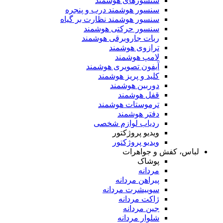
سنسورهای هوشمند
سنسور هوشمند درب و پنجره
سنسور هوشمند نظارت بر گیاه
سنسور حرکتی هوشمند
ربات جاروبرقی هوشمند
ترازوی هوشمند
لامپ هوشمند
آیفون تصویری هوشمند
کلید و پریز هوشمند
دوربین هوشمند
قفل هوشمند
ترموستات هوشمند
دفتر هوشمند
ردیاب لوازم شخصی
ویدیو پروژکتور
ویدیو پروژکتور
لباس، کفش و جواهرات
پوشاک
مردانه
پیراهن مردانه
سوییشرت مردانه
ژاکت مردانه
جین مردانه
شلوار مردانه