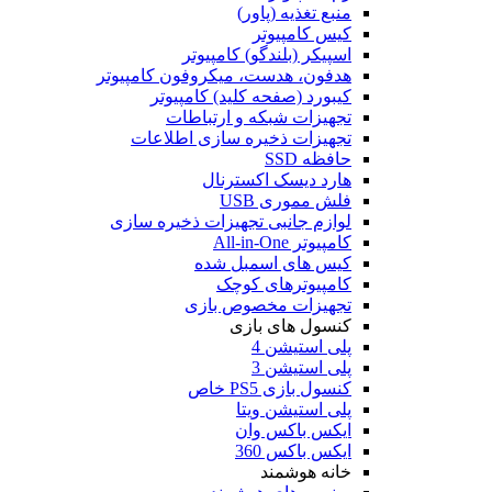
منبع تغذیه (پاور)
کیس کامپیوتر
اسپیکر (بلندگو) کامپیوتر
هدفون، هدست، میکروفون کامپیوتر
کیبورد (صفحه کلید) کامپیوتر
تجهیزات شبکه و ارتباطات
تجهیزات ذخیره سازی اطلاعات
حافظه SSD
هارد دیسک اکسترنال
فلش مموری USB
لوازم جانبی تجهیزات ذخیره سازی
کامپیوتر All-in-One
کیس های اسمبل شده
کامپیوترهای کوچک
تجهیزات مخصوص بازی
کنسول های بازی
پلی استیشن 4
پلی استیشن 3
کنسول بازی PS5 خاص
پلی استیشن ویتا
ایکس باکس وان
ایکس باکس 360
خانه هوشمند