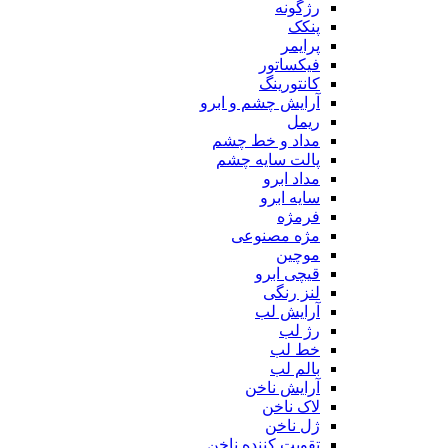
رژگونه
پنکک
پرایمر
فیکساتور
کانتورینگ
آرایش چشم و ابرو
ریمل
مداد و خط چشم
پالت سایه چشم
مداد ابرو
سایه ابرو
فرمژه
مژه مصنوعی
موچین
قیچی ابرو
لنز رنگی
آرایش لب
رژ لب
خط لب
بالم لب
آرایش ناخن
لاک ناخن
ژل ناخن
تقویت کننده ناخن