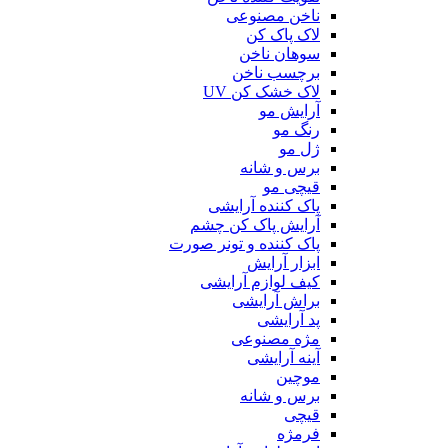
ناخن مصنوعی
لاک پاک کن
سوهان ناخن
برچسب ناخن
لاک خشک کن UV
آرایش مو
رنگ مو
ژل مو
برس و شانه
قیچی مو
پاک کننده آرایشی
آرایش پاک کن چشم
پاک کننده و تونر صورت
ابزار آرایش
کیف لوازم آرایشی
براش آرایشی
پد آرایشی
مژه مصنوعی
آینه آرایشی
موچین
برس و شانه
قیچی
فرمژه