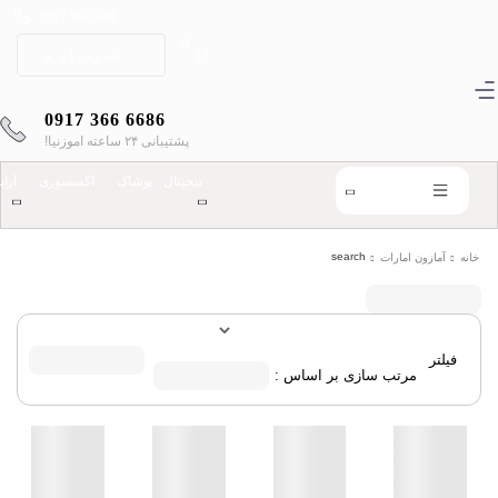
0917 366 6686
0
عضویت
|
ورود
0917 366 6686
پشتیبانی ۲۴ ساعته اموزنیا!
دیجیتال
پوشاک
اکسسوری
آرا
دسته بندی
search
خانه
آمازون امارات
فیلتر
مرتب سازی بر اساس :