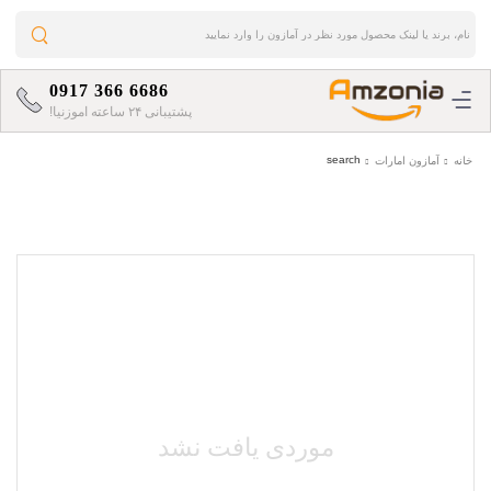
0917 366 6686
پشتیبانی ۲۴ ساعته اموزنیا!
search
خانه
آمازون امارات
موردی یافت نشد