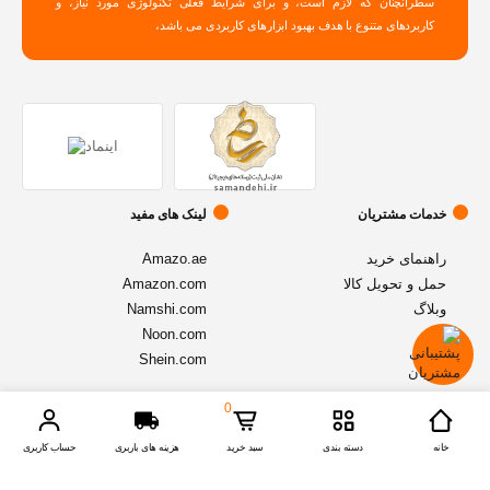
سطرآنچنان که لازم است، و برای شرایط فعلی تکنولوژی مورد نیاز، و
کاربردهای متنوع با هدف بهبود ابزارهای کاربردی می باشد،
خدمات مشتریان
لینک های مفید
راهنمای خرید
Amazo.ae
حمل و تحویل کالا
Amazon.com
وبلاگ
Namshi.com
Noon.com
Shein.com
0
© تمامی حقوق متعلق به فروشگاه آنلاین
اموزنیا
میباشد - نسخه 1.2.1
خانه
دسته بندی
سبد خرید
هزینه های باربری
حساب کاربری