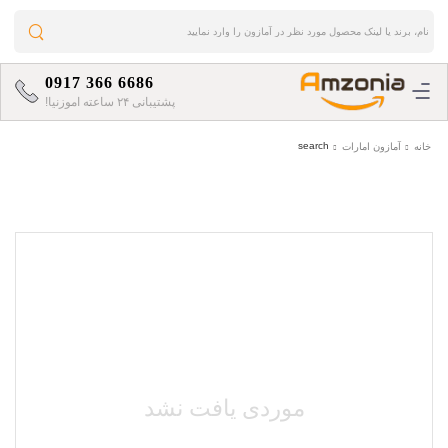
0917 366 6686
پشتیبانی ۲۴ ساعته اموزنیا!
search
خانه
آمازون امارات
موردی یافت نشد