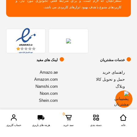
سطرآنچنان که لازم است، و برای شرایط فعلی تکنولوژی مورد نیاز، و
کاربردهای متنوع با هدف بهبود ابزارهای کاربردی می باشد،
خدمات مشتریان
لینک های مفید
راهنمای خرید
Amazo.ae
حمل و تحویل کالا
Amazon.com
وبلاگ
Namshi.com
Noon.com
Shein.com
0
© تمامی حقوق متعلق به فروشگاه آنلاین
اموزنیا
میباشد - نسخه 1.2.1
خانه
دسته بندی
سبد خرید
هزینه های باربری
حساب کاربری