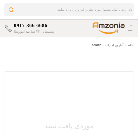
0917 366 6686
پشتیبانی ۲۴ ساعته اموزنیا!
search
خانه
آمازون امارات
موردی یافت نشد