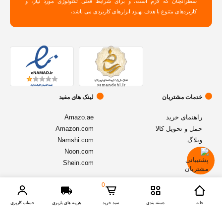
سطرآنچنان که لازم است، و برای شرایط فعلی تکنولوژی مورد نیاز، و
کاربردهای متنوع با هدف بهبود ابزارهای کاربردی می باشد،
خدمات مشتریان
لینک های مفید
راهنمای خرید
Amazo.ae
حمل و تحویل کالا
Amazon.com
وبلاگ
Namshi.com
Noon.com
Shein.com
0
© تمامی حقوق متعلق به فروشگاه آنلاین
اموزنیا
میباشد - نسخه 1.2.1
خانه
دسته بندی
سبد خرید
هزینه های باربری
حساب کاربری