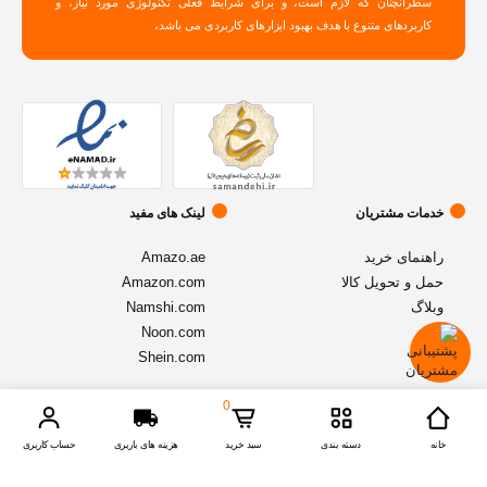
سطرآنچنان که لازم است، و برای شرایط فعلی تکنولوژی مورد نیاز، و
کاربردهای متنوع با هدف بهبود ابزارهای کاربردی می باشد،
خدمات مشتریان
لینک های مفید
راهنمای خرید
Amazo.ae
حمل و تحویل کالا
Amazon.com
وبلاگ
Namshi.com
Noon.com
Shein.com
0
© تمامی حقوق متعلق به فروشگاه آنلاین
اموزنیا
میباشد - نسخه 1.2.1
خانه
دسته بندی
سبد خرید
هزینه های باربری
حساب کاربری