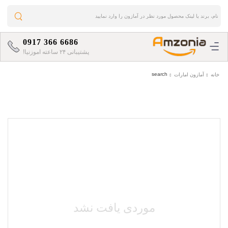
0917 366 6686
پشتیبانی ۲۴ ساعته اموزنیا!
search
خانه
آمازون امارات
موردی یافت نشد