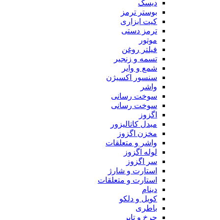
دیسک
بوستر ترمز
کیت ابزاری
ترمز دستی
موتور
فیلتر روغن
تسمه و زنجیر
شمع و وایر
سنسور اکسیژن
واشر
سوخت رسانی
سوخت رسانی
اگزوز
مبدل کاتالیزور
مخزن اگزوز
واشر و متعلقات
لوله اگزوز
سر اگزوز
استارت و شارژ
استارت و متعلقات
دینام
کویل و دلکو
باطری
چرخ و تایر