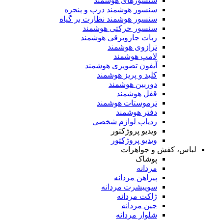
سنسورهای هوشمند
سنسور هوشمند درب و پنجره
سنسور هوشمند نظارت بر گیاه
سنسور حرکتی هوشمند
ربات جاروبرقی هوشمند
ترازوی هوشمند
لامپ هوشمند
آیفون تصویری هوشمند
کلید و پریز هوشمند
دوربین هوشمند
قفل هوشمند
ترموستات هوشمند
دفتر هوشمند
ردیاب لوازم شخصی
ویدیو پروژکتور
ویدیو پروژکتور
لباس، کفش و جواهرات
پوشاک
مردانه
پیراهن مردانه
سوییشرت مردانه
ژاکت مردانه
جین مردانه
شلوار مردانه