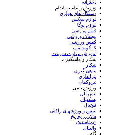
دخترانه
ورزش و تناسب اندام
دستگاه های هوازی
لوازم پیلاتس
لوازم یوگا
فیلم ورزشی
پوشاک ورزشی
کفش ورزشی
کانگو جامپ
آموزش مهارت سرعت
شکار و ماهیگیری
شکار
ماهی گیری
تیراندازی
تیروکمان
ورزش تیمی
بیس بال
بسکتبال
فوتبال
تنیس و ورزشهای راکتی
هاکی روی یخ
ژیمناستیک
والیبال
گلف