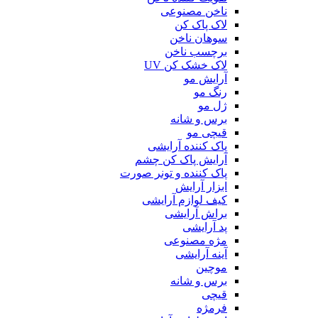
ناخن مصنوعی
لاک پاک کن
سوهان ناخن
برچسب ناخن
لاک خشک کن UV
آرایش مو
رنگ مو
ژل مو
برس و شانه
قیچی مو
پاک کننده آرایشی
آرایش پاک کن چشم
پاک کننده و تونر صورت
ابزار آرایش
کیف لوازم آرایشی
براش آرایشی
پد آرایشی
مژه مصنوعی
آینه آرایشی
موچین
برس و شانه
قیچی
فرمژه