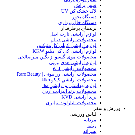
فیس براش
لاک خشک کن UV
دستگاه بخور
دستگاه خال برداری
برندهای پرطرفدار
لوازم آرایشی تارت اصل
محصولات آرایشی دبالم
لوازم آرایشی کایلی کازمتیکس
لوازم آرایشی کی کی دبلیو KKW
محصولات موی گیسو از نگین میرصالحی
لوازم آرایشی هدی بیوتی
محصولات آرایشی e.l.f
محصولات آرایشی رر بیوتی | Rare Beauty
محصولات آرایشی کیکو kiko
لوازم بهداشتی و آرایشی Ilia
محصولات برند الیزابت آردن
برند آرایشی KVD
محصولات شارلوت تیلبری
ورزش و سفر
لباس ورزشی
مردانه
زنانه
پسرانه