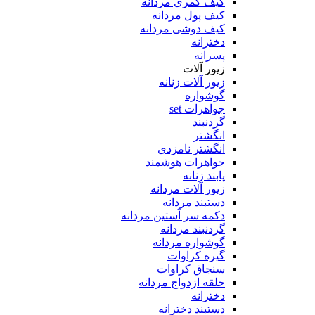
کیف کمری مردانه
کیف پول مردانه
کیف دوشی مردانه
دخترانه
پسرانه
زیور آلات
زیور آلات زنانه
گوشواره
جواهرات set
گردنبند
انگشتر
انگشتر نامزدی
جواهرات هوشمند
پابند زنانه
زیور آلات مردانه
دستبند مردانه
دکمه سر آستین مردانه
گردنبند مردانه
گوشواره مردانه
گیره کراوات
سنجاق کراوات
حلقه ازدواج مردانه
دخترانه
دستبند دخترانه