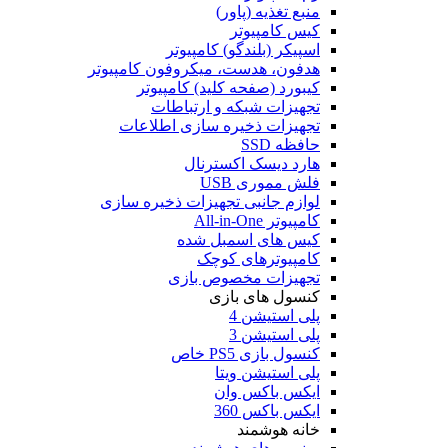
منبع تغذیه (پاور)
کیس کامپیوتر
اسپیکر (بلندگو) کامپیوتر
هدفون، هدست، میکروفون کامپیوتر
کیبورد (صفحه کلید) کامپیوتر
تجهیزات شبکه و ارتباطات
تجهیزات ذخیره سازی اطلاعات
حافظه SSD
هارد دیسک اکسترنال
فلش مموری USB
لوازم جانبی تجهیزات ذخیره سازی
کامپیوتر All-in-One
کیس های اسمبل شده
کامپیوترهای کوچک
تجهیزات مخصوص بازی
کنسول های بازی
پلی استیشن 4
پلی استیشن 3
کنسول بازی PS5 خاص
پلی استیشن ویتا
ایکس باکس وان
ایکس باکس 360
خانه هوشمند