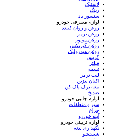
لاستیک
رینگ
سنسور باد
لوازم مصرفی خودرو
روغن و روان کننده
روغن ترمز
روغن موتور
روغن گیربکس
روغن هیدرولیک
گریس
فیلتر
تسمه
لنت ترمز
اکتان بنزین
تیغه برف پاک کن
ضدیخ
لوازم جانبی خودرو
سپر و متعلقات
چراغ
آینه خودرو
لوازم تزیینی خودرو
نگهداری بدنه
شستشو