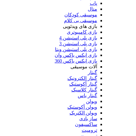
پاپ
متال
موسیقی کودکان
موسیقی بی کلام
بازی های ویدئویی
بازی کامپیوتری
بازی پلی استیشن 4
بازی پلی استیشن 3
بازی پلی استیشن ویتا
بازی ایکس باکس وان
بازی ایکس باکس 360
آلات موسیقی
گیتار
گیتار الکترونیک
گیتار آکوستیک
گیتار کلاسیک
گیتار باس
ویولن
ویولن آکوستیک
ویولن الکتریک
ساز بادی
ساکسیفون
ترومپت
ترومبون