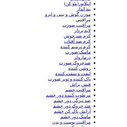
اپیلاتور(مو کن)
بند انداز
موزن گوش و بینی و ابرو
مراقبتی
مراقبت صورت
لایه بردار
کرم ضد جوش
کرم ضد آفتاب
کرم ترمیم کننده
ماسک صورت
درمارولر
ضدچروک صورت
روشن کننده
لیفت و سفت کننده
پاک کننده و تونر صورت
فیس براش
مراقبت چشم
مرطوب کننده دور چشم
ضد تیرگی دور چشم
ضد چروک دور چشم
آرایش پاک کن چشم
ماسک دور چشم
مراقبت پوست و بدن