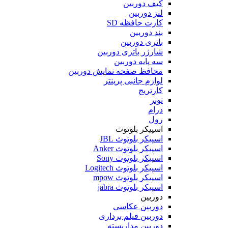
کیف دوربین
لنز دوربین
کارت حافظه SD
بند دوربین
باتری دوربین
شارژر باتری دوربین
سه پایه دوربین
محافظ صفحه نمایش دوربین
لوازم جانبی پرینتر
کارتریج
تونر
درام
رول
اسپیکر بلوتوث
اسپیکر بلوتوث JBL
اسپیکر بلوتوث Anker
اسپیکر بلوتوث Sony
اسپیکر بلوتوث Logitech
اسپیکر بلوتوث mpow
اسپیکر بلوتوث jabra
دوربین
دوربین عکاسی
دوربین فیلم برداری
دوربین مداربسته