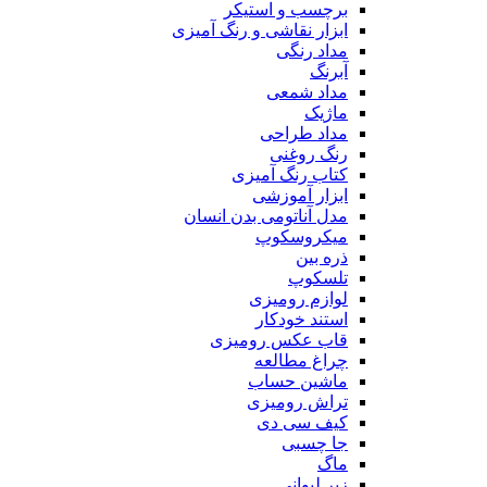
برچسب و استیکر
ابزار نقاشی و رنگ آمیزی
مداد رنگی
آبرنگ
مداد شمعی
ماژیک
مداد طراحی
رنگ روغنی
کتاب رنگ آمیزی
ابزار آموزشی
مدل آناتومی بدن انسان
میکروسکوپ
ذره بین
تلسکوپ
لوازم رومیزی
استند خودکار
قاب عکس رومیزی
چراغ مطالعه
ماشین حساب
تراش رومیزی
کیف سی دی
جا چسبی
ماگ
زیر لیوانی