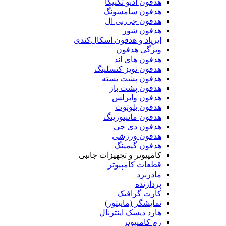
هدفون آدیو تکنیکا
هدفون سامسونگ
هدفون جی بی ال
هدفون شور
ایرپاد و هدفون اسکال‌کندی
ویژگی هدفون
هدفون های اند
هدفون نویز کنسلینگ
هدفون پشت بسته
هدفون پشت باز
هدفون وایرلس
هدفون بلوتوث
هدفون مانیتورینگ
هدفون دی جی
هدفون ورزشی
هدفون گیمینگ
کامپیوتر و تجهیزات جانبی
قطعات کامپیوتر
مادربرد
پردازنده
کارت گرافیک
نمایشگر (مانیتور)
هارد دیسک اینترنال
رم کامپیوتر