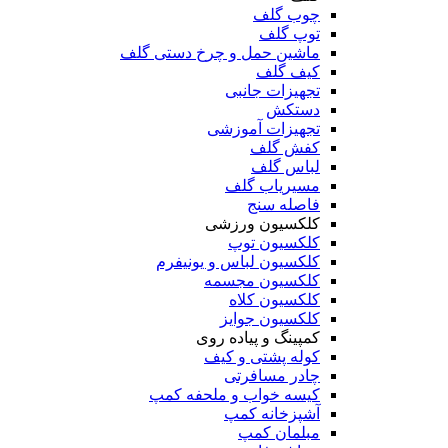
چوب گلف
توپ گلف
ماشین حمل و چرخ دستی گلف
کیف گلف
تجهیزات جانبی
دستکش
تجهیزات آموزشی
کفش گلف
لباس گلف
مسیریاب گلف
فاصله سنج
کلکسیون ورزشی
کلکسیون توپ
کلکسیون لباس و یونیفرم
کلکسیون مجسمه
کلکسیون کلاه
کلکسیون جوایز
کمپینگ و پیاده روی
کوله پشتی و کیف
چادر مسافرتی
کیسه خواب و ملحفه کمپ
آشپزخانه کمپ
مبلمان کمپ