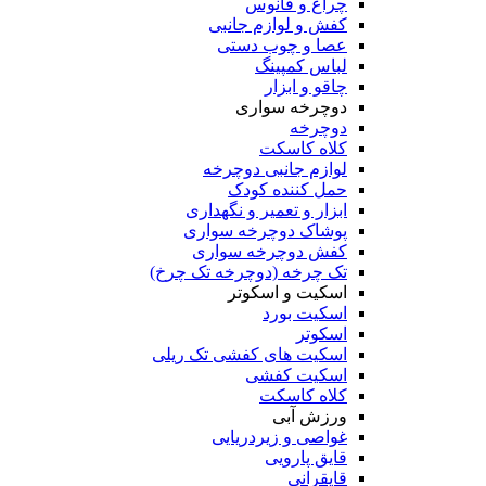
چراغ و فانوس
کفش و لوازم جانبی
عصا و چوب دستی
لباس کمپینگ
چاقو و ابزار
دوچرخه سواری
دوچرخه
کلاه کاسکت
لوازم جانبی دوچرخه
حمل کننده کودک
ابزار و تعمیر و نگهداری
پوشاک دوچرخه سواری
کفش دوچرخه سواری
تک چرخه (دوچرخه تک چرخ)
اسکیت و اسکوتر
اسکیت بورد
اسکوتر
اسکیت های کفشی تک ریلی
اسکیت کفشی
کلاه کاسکت
ورزش آبی
غواصی و زیردریایی
قایق پارویی
قایقرانی