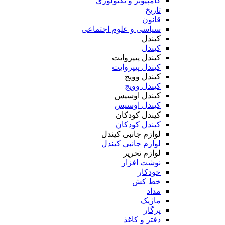
کامپیوتر و تکنولوژی
تاریخ
قانون
سیاسی و علوم اجتماعی
کیندل
کیندل
کیندل پیپروایت
کیندل پیپروایت
کیندل وویج
کیندل وویج
کیندل اوسیس
کیندل اوسیس
کیندل کودکان
کیندل کودکان
لوازم جانبی کیندل
لوازم جانبی کیندل
لوازم تحریر
نوشت افزار
خودکار
خط کش
مداد
ماژیک
پرگار
دفتر و کاغذ