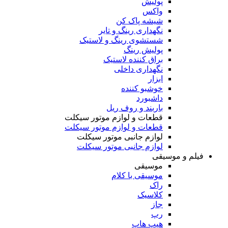
پولیش
واکس
شیشه پاک کن
نگهداری رینگ و تایر
شستشوی رینگ و لاستیک
پولیش رینگ
براق کننده لاستیک
نگهداری داخلی
ابزار
خوشبو کننده
داشبورد
باربند و روف ریل
قطعات و لوازم موتور سیکلت
قطعات و لوازم موتور سیکلت
لوازم جانبی موتور سیکلت
لوازم جانبی موتور سیکلت
فیلم و موسیقی
موسیقی
موسیقی با کلام
راک
کلاسیک
جاز
رپ
هیپ هاپ