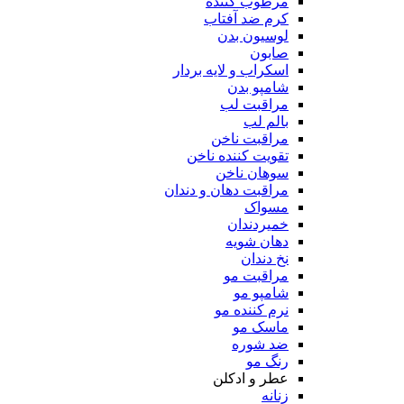
مرطوب کننده
کرم ضد آفتاب
لوسیون بدن
صابون
اسکراب و لایه بردار
شامپو بدن
مراقبت لب
بالم لب
مراقبت ناخن
تقویت کننده ناخن
سوهان ناخن
مراقبت دهان و دندان
مسواک
خمیردندان
دهان شویه
نخ دندان
مراقبت مو
شامپو مو
نرم کننده مو
ماسک مو
ضد شوره
رنگ مو
عطر و ادکلن
زنانه