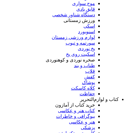
موج سواری
قایق بادی
دستگاه شناور شخصی
ورزش زمستانی
اسکی
اسنوبورد
لوازم ورزشی زمستان
سورتمه و تیوب
یخ نوردی
اسکیت روی یخ
صخره نوردی و کوهنوردی
طناب و بند
قلاب
کفش
پوشاک
کلاه کاسکت
حفاظت
کتاب و لوازم‌التحریر
خرید کتاب از آمازون
کتاب هنر و عکاسی
بیوگرافی و خاطرات
هنر و عکاسی
پزشکی