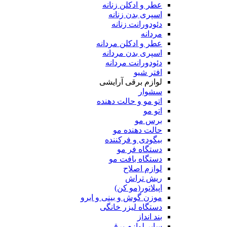
عطر و ادکلن زنانه
اسپری بدن زنانه
دئودورانت زنانه
مردانه
عطر و ادکلن مردانه
اسپری بدن مردانه
دئودورانت مردانه
افتر شیو
لوازم برقی آرایشی
سشوار
اتو مو و حالت دهنده
اتو مو
برس مو
حالت دهنده مو
بیگودی و فرکننده
دستگاه فر مو
دستگاه بافت مو
لوازم اصلاح
ریش تراش
اپیلاتور(مو کن)
موزن گوش و بینی و ابرو
دستگاه لیزر خانگی
بند انداز
سایر لوازم برقی