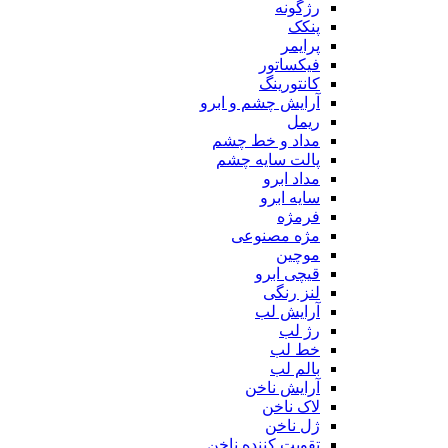
رژگونه
پنکک
پرایمر
فیکساتور
کانتورینگ
آرایش چشم و ابرو
ریمل
مداد و خط چشم
پالت سایه چشم
مداد ابرو
سایه ابرو
فرمژه
مژه مصنوعی
موچین
قیچی ابرو
لنز رنگی
آرایش لب
رژ لب
خط لب
بالم لب
آرایش ناخن
لاک ناخن
ژل ناخن
تقویت کننده ناخن