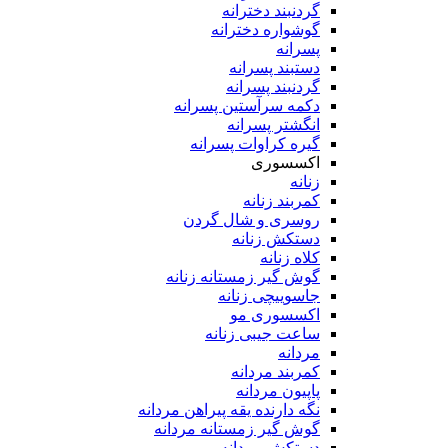
گردنبند دخترانه
گوشواره دخترانه
پسرانه
دستبند پسرانه
گردنبند پسرانه
دکمه سرآستین پسرانه
انگشتر پسرانه
گیره کراوات پسرانه
اکسسوری
زنانه
کمربند زنانه
روسری و شال گردن
دستکش زنانه
کلاه زنانه
گوش گیر زمستانه زنانه
جاسوییچی زنانه
اکسسوری مو
ساعت جیبی زنانه
مردانه
کمربند مردانه
پاپیون مردانه
نگه دارنده یقه پیراهن مردانه
گوش گیر زمستانه مردانه
دستکش مردانه