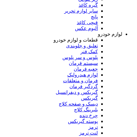
گیره کاغذ
سایر لوازم تحریر
پانچ
قیچی کاغذ
آلبوم عکس
لوازم خودرو
قطعات و لوازم خودرو
تعلیق و جلوبندی
کمک فنر
پلوس و سر پلوس
سیستم فرمان
جعبه فرمان
لوازم هیدرولیک
فرمان و متعلقات
گردگیر فرمان
گیربکس و دیفرانسیل
گیربکس
دیسک و صفحه کلاچ
بلبرینگ کلاچ
چرخ دنده
پوسته گیربکس
ترمز
لنت ترمز